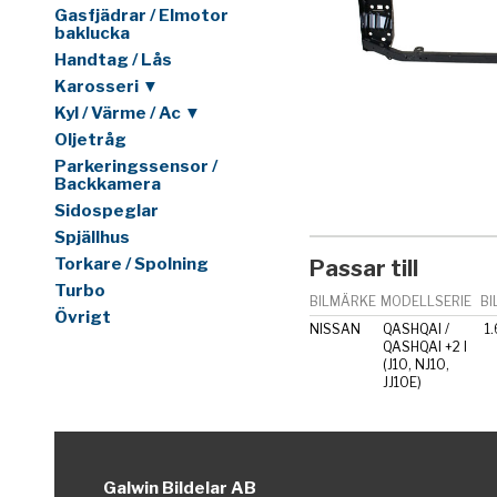
Gasfjädrar / Elmotor
baklucka
Handtag / Lås
Karosseri ▼
Kyl / Värme / Ac ▼
Oljetråg
Parkeringssensor /
Backkamera
Sidospeglar
Spjällhus
Torkare / Spolning
Passar till
Turbo
BILMÄRKE
MODELLSERIE
BI
Övrigt
NISSAN
QASHQAI /
1.
QASHQAI +2 I
(J10, NJ10,
JJ10E)
Galwin Bildelar AB