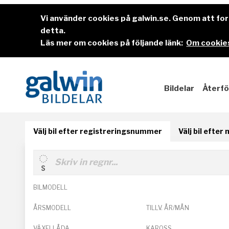
Vi använder cookies på galwin.se. Genom att f
detta.
Läs mer om cookies på följande länk:
Om cookies
Bildelar
Återfö
Välj bil efter registreringsnummer
Välj bil efter
BILMODELL
ÅRSMODELL
TILLV. ÅR/MÅN
VÄXELLÅDA
KAROSS