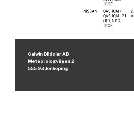
JJ10E)
NISSAN
QASHQAI /
2
QASHQAI +2 I
Al
(J10, NJ10,
JJ10E)
Galwin Bildelar AB
Meteorologvägen 2
555 93 Jönköping