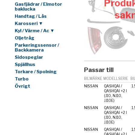
Produk
Gasfjädrar / Elmotor
baklucka
sak
Handtag / Lås
Karosseri ▼
Kyl / Värme / Ac ▼
Oljetråg
Parkeringssensor /
Backkamera
Sidospeglar
Spjällhus
Passar till
Torkare / Spolning
Turbo
BILMÄRKE
MODELLSERIE
BI
Övrigt
NISSAN
QASHQAI /
1.
QASHQAI +2 I
(J10, NJ10,
JJ10E)
NISSAN
QASHQAI /
1.
QASHQAI +2 I
(J10, NJ10,
JJ10E)
NISSAN
QASHQAI /
1.
QASHQAI +2 I