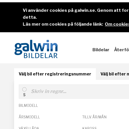
Vi använder cookies på galwin.se. Genom att f
detta.
Läs mer om cookies på följande länk:
Om cookies
Bildelar
Återfö
Välj bil efter registreringsnummer
Välj bil efter
BILMODELL
ÅRSMODELL
TILLV. ÅR/MÅN
VÄXELLÅDA
KAROSS