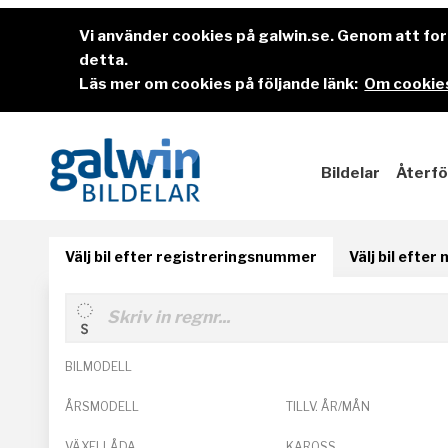
Vi använder cookies på galwin.se. Genom att f
detta.
Läs mer om cookies på följande länk:
Om cookies
Bildelar
Återfö
Välj bil efter registreringsnummer
Välj bil efter
BILMODELL
ÅRSMODELL
TILLV. ÅR/MÅN
VÄXELLÅDA
KAROSS