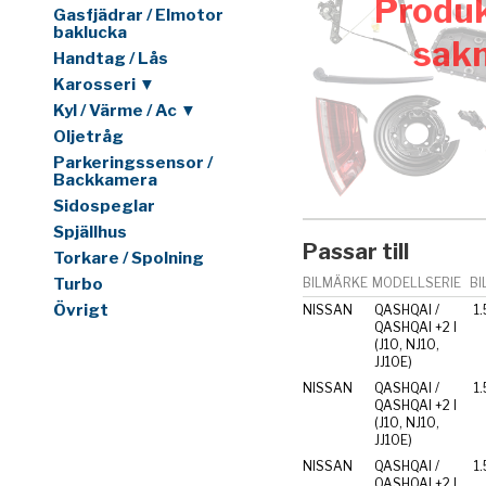
Produk
Gasfjädrar / Elmotor
baklucka
sak
Handtag / Lås
Karosseri ▼
Kyl / Värme / Ac ▼
Oljetråg
Parkeringssensor /
Backkamera
Sidospeglar
Spjällhus
Passar till
Torkare / Spolning
Turbo
BILMÄRKE
MODELLSERIE
BI
Övrigt
NISSAN
QASHQAI /
1.
QASHQAI +2 I
(J10, NJ10,
JJ10E)
NISSAN
QASHQAI /
1.
QASHQAI +2 I
(J10, NJ10,
JJ10E)
NISSAN
QASHQAI /
1.
QASHQAI +2 I