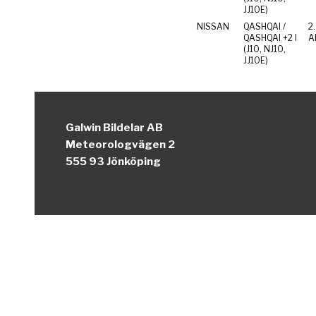
JJ10E)
NISSAN
QASHQAI /
2
QASHQAI +2 I
Al
(J10, NJ10,
JJ10E)
Galwin Bildelar AB
Meteorologvägen 2
555 93 Jönköping