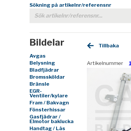
Sökning på artikelnr/referensnr
Bildelar
Tillbaka
Avgas
Belysning
Artikelnummer
Bladfjädrar
Bromssköldar
Bränsle
EGR-
Ventiler/kylare
Fram / Bakvagn
Fönsterhissar
Gasfjädrar /
Elmotor baklucka
Handtag / Lås