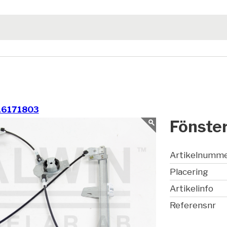
16171803
Fönster
Artikelnumm
Placering
Artikelinfo
Referensnr