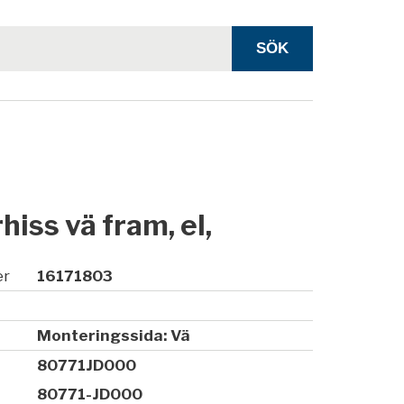
hiss vä fram, el,
er
16171803
Monteringssida: Vä
80771JD000
80771-JD000