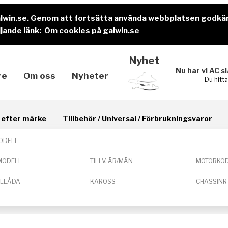
alwin.se. Genom att fortsätta använda webbplatsen godkä
jande länk:
Om cookies på galwin.se
Nyhet
Nu har vi AC s
re
Om oss
Nyheter
Du hitt
il efter märke
Tillbehör / Universal / Förbrukningsvaror
ODELL
MODELL
TILLV. ÅR/MÅN
MOTORKO
ELLÅDA
KAROSS
CHASSINR