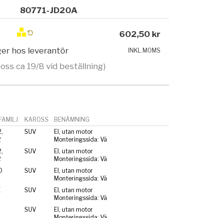
80771-JD20A
602,50 kr
ager hos leverantör
INKL.MOMS
 oss ca 19/8 vid beställning)
AMILJ
KAROSS
BENÄMNING
,
SUV
El, utan motor
2
Monteringssida: Vä
,
SUV
El, utan motor
2
Monteringssida: Vä
0
SUV
El, utan motor
Monteringssida: Vä
E
SUV
El, utan motor
Monteringssida: Vä
SUV
El, utan motor
Monteringssida: Vä