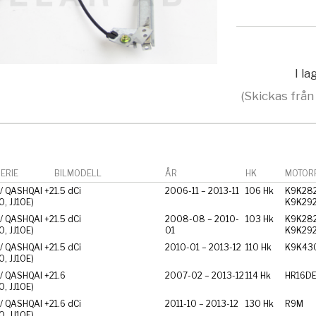
I l
(Skickas från
ERIE
BILMODELL
ÅR
HK
MOTORF
/ QASHQAI +2
1.5 dCi
2006-11 – 2013-11
106 Hk
K9K282
10, JJ10E)
K9K29
/ QASHQAI +2
1.5 dCi
2008-08 – 2010-
103 Hk
K9K282
10, JJ10E)
01
K9K29
/ QASHQAI +2
1.5 dCi
2010-01 – 2013-12
110 Hk
K9K43
10, JJ10E)
/ QASHQAI +2
1.6
2007-02 – 2013-12
114 Hk
HR16D
10, JJ10E)
/ QASHQAI +2
1.6 dCi
2011-10 – 2013-12
130 Hk
R9M
10, JJ10E)