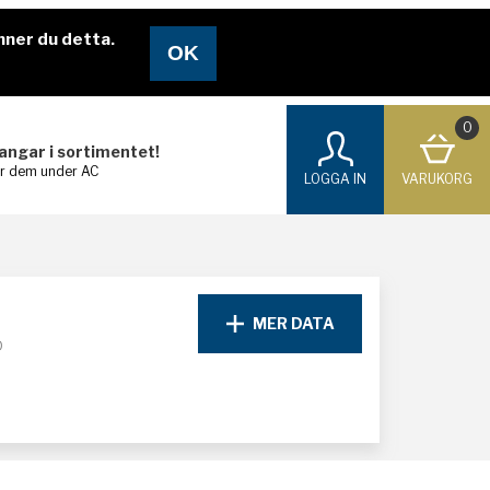
nner du detta.
0
langar i sortimentet!
ar dem under AC
LOGGA IN
VARUKORG
MER DATA
D