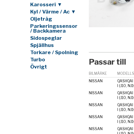
Karosseri ▼
Kyl / Värme / Ac ▼
Oljetråg
Parkeringssensor
/ Backkamera
Sidospeglar
Spjällhus
Torkare / Spolning
Turbo
Passar till
Övrigt
BILMÄRKE
MODELLS
NISSAN
QASHQAI 
I (J10, NJ
NISSAN
QASHQAI 
I (J10, NJ
NISSAN
QASHQAI 
I (J10, NJ
NISSAN
QASHQAI 
I (J10, NJ
NISSAN
QASHQAI 
I (J10, NJ