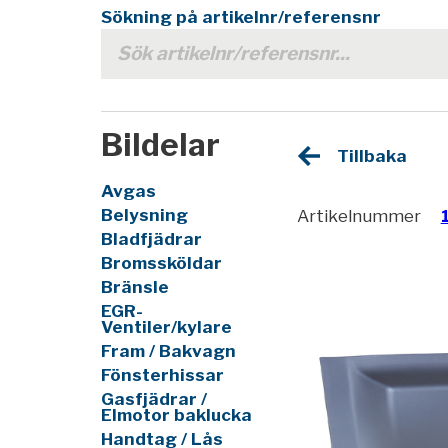
Sökning på artikelnr/referensnr
Bildelar
Tillbaka
Avgas
Belysning
Artikelnummer
Bladfjädrar
Bromssköldar
Bränsle
EGR-
Ventiler/kylare
Fram / Bakvagn
Fönsterhissar
Gasfjädrar /
Elmotor baklucka
Handtag / Lås