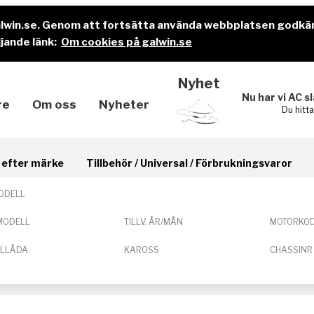
alwin.se. Genom att fortsätta använda webbplatsen godkä
jande länk:
Om cookies på galwin.se
Nyhet
Nu har vi AC s
re
Om oss
Nyheter
Du hitt
il efter märke
Tillbehör / Universal / Förbrukningsvaror
ODELL
MODELL
TILLV. ÅR/MÅN
MOTORKO
ELLÅDA
KAROSS
CHASSINR