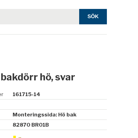
r bakdörr hö, svar
er
161715-14
Monteringssida: Hö bak
82870 BR01B