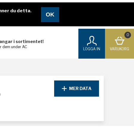
nner du detta.
0
langar i sortimentet!
ar dem under AC
LOGGA IN
VARUKORG
MER DATA
D