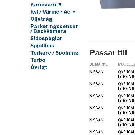
Karosseri ▼
Kyl / Värme / Ac ▼
Oljetråg
Parkeringssensor
/ Backkamera
Sidospeglar
Spjällhus
Passar till
Torkare / Spolning
Turbo
BILMÄRKE
MODELLS
Övrigt
NISSAN
QASHQAI 
I (J10, NJ
NISSAN
QASHQAI 
I (J10, NJ
NISSAN
QASHQAI 
I (J10, NJ
NISSAN
QASHQAI 
I (J10, NJ
NISSAN
QASHQAI 
I (J10, NJ
NISSAN
QASHQAI 