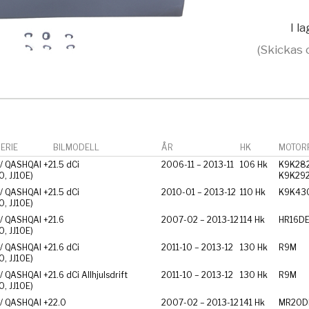
I l
(Skickas 
ERIE
BILMODELL
ÅR
HK
MOTORF
/ QASHQAI +2
1.5 dCi
2006-11 – 2013-11
106 Hk
K9K282
10, JJ10E)
K9K29
/ QASHQAI +2
1.5 dCi
2010-01 – 2013-12
110 Hk
K9K43
10, JJ10E)
/ QASHQAI +2
1.6
2007-02 – 2013-12
114 Hk
HR16D
10, JJ10E)
/ QASHQAI +2
1.6 dCi
2011-10 – 2013-12
130 Hk
R9M
10, JJ10E)
/ QASHQAI +2
1.6 dCi Allhjulsdrift
2011-10 – 2013-12
130 Hk
R9M
10, JJ10E)
/ QASHQAI +2
2.0
2007-02 – 2013-12
141 Hk
MR20D