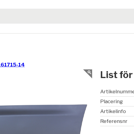
161715-14
List fö
Artikelnumm
Placering
Artikelinfo
Referensnr