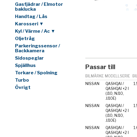
Gasfjädrar / Elmotor
baklucka
Handtag / Lås
Karosseri ▼
Kyl / Värme / Ac ▼
Oljetråg
Parkeringssensor /
Backkamera
Sidospeglar
Spjällhus
Passar till
Torkare / Spolning
BILMÄRKE
MODELLSERIE
BI
Turbo
NISSAN
QASHQAI /
1.
Övrigt
QASHQAI +2 I
(J10, NJ10,
JJ10E)
NISSAN
QASHQAI /
1.
QASHQAI +2 I
(J10, NJ10,
JJ10E)
NISSAN
QASHQAI /
1.
QASHQAI +2 I