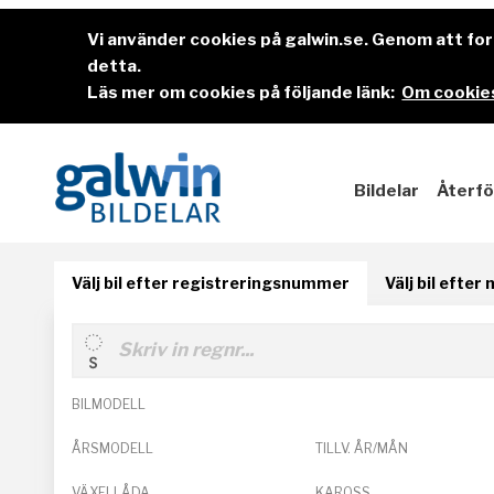
Vi använder cookies på galwin.se. Genom att f
detta.
Läs mer om cookies på följande länk:
Om cookies
Bildelar
Återfö
Välj bil efter registreringsnummer
Välj bil efter
BILMODELL
ÅRSMODELL
TILLV. ÅR/MÅN
VÄXELLÅDA
KAROSS