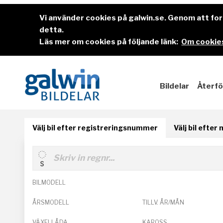
Vi använder cookies på galwin.se. Genom att f
detta.
Läs mer om cookies på följande länk:
Om cookies
Bildelar
Återfö
Välj bil efter registreringsnummer
Välj bil efter
BILMODELL
ÅRSMODELL
TILLV. ÅR/MÅN
VÄXELLÅDA
KAROSS