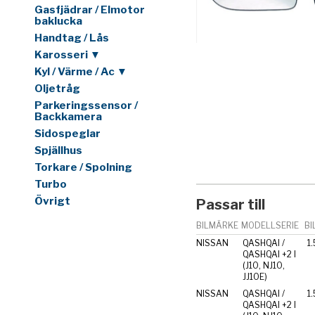
Gasfjädrar / Elmotor
baklucka
Handtag / Lås
Karosseri ▼
Kyl / Värme / Ac ▼
Oljetråg
Parkeringssensor /
Backkamera
Sidospeglar
Spjällhus
Torkare / Spolning
Turbo
Övrigt
Passar till
BILMÄRKE
MODELLSERIE
BI
NISSAN
QASHQAI /
1.
QASHQAI +2 I
(J10, NJ10,
JJ10E)
NISSAN
QASHQAI /
1.
QASHQAI +2 I