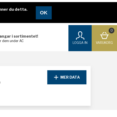
nner du detta.
0
langar i sortimentet!
ar dem under AC
LOGGA IN
VARUKORG
MER DATA
D