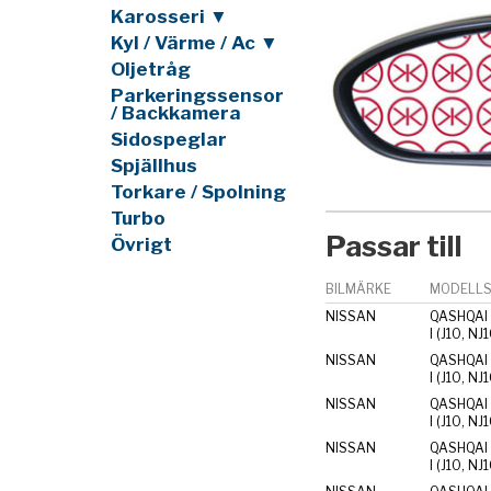
Karosseri ▼
Kyl / Värme / Ac ▼
Oljetråg
Parkeringssensor
/ Backkamera
Sidospeglar
Spjällhus
Torkare / Spolning
Turbo
Passar till
Övrigt
BILMÄRKE
MODELLS
NISSAN
QASHQAI 
I (J10, NJ
NISSAN
QASHQAI 
I (J10, NJ
NISSAN
QASHQAI 
I (J10, NJ
NISSAN
QASHQAI 
I (J10, NJ