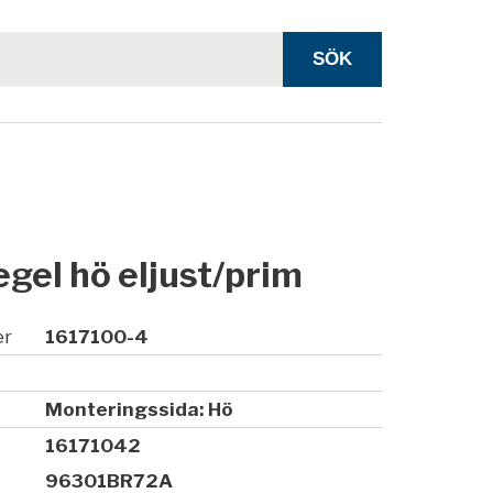
gel hö eljust/prim
er
1617100-4
Monteringssida: Hö
16171042
96301BR72A