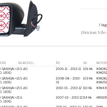
I la
(Skickas från 
ERIE
BILMODELL
ÅR
HK
MOTORF
/ QASHQAI +2
1.5 dCi
2006-11 – 2013-11
106 Hk
K9K282
10, JJ10E)
K9K29
/ QASHQAI +2
1.5 dCi
2008-08 – 2010-
103 Hk
K9K282
10, JJ10E)
01
K9K29
/ QASHQAI +2
1.5 dCi
2010-01 – 2013-12
110 Hk
K9K43
10, JJ10E)
/ QASHQAI +2
1.6
2007-02 – 2013-12
114 Hk
HR16D
10, JJ10E)