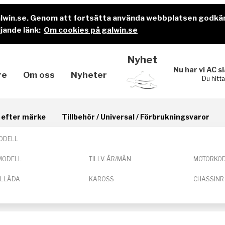
alwin.se. Genom att fortsätta använda webbplatsen godkä
jande länk:
Om cookies på galwin.se
Nyhet
Nu har vi AC s
re
Om oss
Nyheter
Du hitt
il efter märke
Tillbehör / Universal / Förbrukningsvaror
ODELL
MODELL
TILLV. ÅR/MÅN
MOTORKO
ELLÅDA
KAROSS
CHASSINR