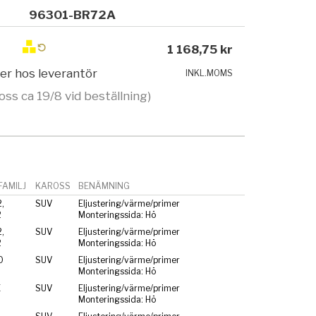
96301-BR72A
1 168,75 kr
ger hos leverantör
INKL.MOMS
oss ca 19/8 vid beställning)
AMILJ
KAROSS
BENÄMNING
,
SUV
Eljustering/värme/primer
2
Monteringssida: Hö
,
SUV
Eljustering/värme/primer
2
Monteringssida: Hö
0
SUV
Eljustering/värme/primer
Monteringssida: Hö
E
SUV
Eljustering/värme/primer
Monteringssida: Hö