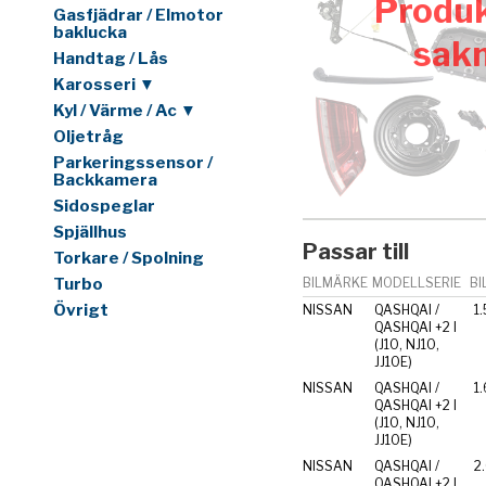
Produk
Gasfjädrar / Elmotor
baklucka
sak
Handtag / Lås
Karosseri ▼
Kyl / Värme / Ac ▼
Oljetråg
Parkeringssensor /
Backkamera
Sidospeglar
Spjällhus
Passar till
Torkare / Spolning
Turbo
BILMÄRKE
MODELLSERIE
BI
Övrigt
NISSAN
QASHQAI /
1.
QASHQAI +2 I
(J10, NJ10,
JJ10E)
NISSAN
QASHQAI /
1.
QASHQAI +2 I
(J10, NJ10,
JJ10E)
NISSAN
QASHQAI /
2
QASHQAI +2 I