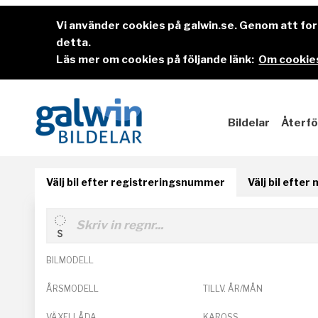
Vi använder cookies på galwin.se. Genom att f
detta.
Läs mer om cookies på följande länk:
Om cookies
Bildelar
Återfö
Välj bil efter registreringsnummer
Välj bil efter
BILMODELL
ÅRSMODELL
TILLV. ÅR/MÅN
VÄXELLÅDA
KAROSS