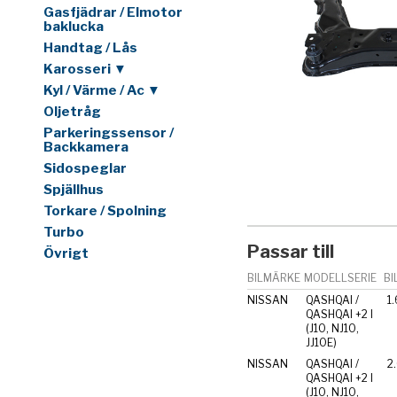
Gasfjädrar / Elmotor
baklucka
Handtag / Lås
Karosseri ▼
Kyl / Värme / Ac ▼
Oljetråg
Parkeringssensor /
Backkamera
Sidospeglar
Spjällhus
Torkare / Spolning
Turbo
Passar till
Övrigt
BILMÄRKE
MODELLSERIE
BI
NISSAN
QASHQAI /
1.
QASHQAI +2 I
(J10, NJ10,
JJ10E)
NISSAN
QASHQAI /
2
QASHQAI +2 I
(J10, NJ10,