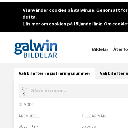
Vi använder cookies på galwin.se. Genom att f
detta.
Läs mer om cookies på följande länk:
Om cookies
Bildelar
Återfö
Välj bil efter registreringsnummer
Välj bil efter
BILMODELL
ÅRSMODELL
TILLV. ÅR/MÅN
VÄXELLÅDA
KAROSS