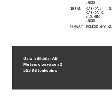
JJ10E)
NISSAN
QASHQAI /
2.
QASHQAI +2 I
(J10, NJ10,
JJ10E)
RENAULT
KOLEOS I (HY\_)
Galwin Bildelar AB
Meteorologvägen 2
555 93 Jönköping