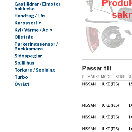
Produk
Gasfjädrar / Elmotor
baklucka
sak
Handtag / Lås
Karosseri ▼
Kyl / Värme / Ac ▼
Oljetråg
Parkeringssensor /
Backkamera
Sidospeglar
Spjällhus
Passar till
Torkare / Spolning
Turbo
BILMÄRKE
MODELLSERIE
BI
Övrigt
NISSAN
JUKE (F15)
1.
NISSAN
JUKE (F15)
1.
NISSAN
JUKE (F15)
1.
NISSAN
JUKE (F15)
1