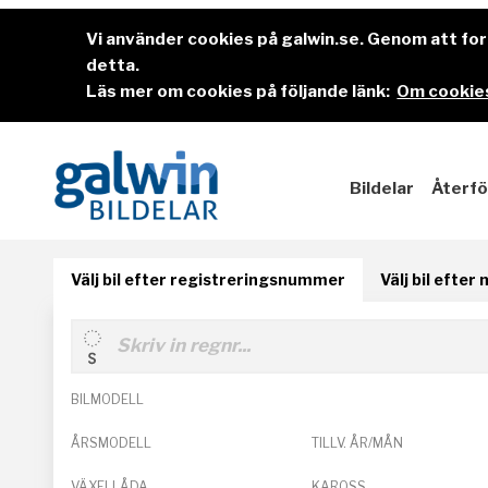
Vi använder cookies på galwin.se. Genom att f
detta.
Läs mer om cookies på följande länk:
Om cookies
Bildelar
Återfö
Välj bil efter registreringsnummer
Välj bil efter
BILMODELL
ÅRSMODELL
TILLV. ÅR/MÅN
VÄXELLÅDA
KAROSS