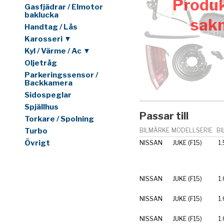
Produk
Gasfjädrar / Elmotor
baklucka
sak
Handtag / Lås
Karosseri ▼
Kyl / Värme / Ac ▼
Oljetråg
Parkeringssensor /
Backkamera
Sidospeglar
Spjällhus
Passar till
Torkare / Spolning
Turbo
BILMÄRKE
MODELLSERIE
BI
Övrigt
NISSAN
JUKE (F15)
1.
NISSAN
JUKE (F15)
1.
NISSAN
JUKE (F15)
1.
NISSAN
JUKE (F15)
1