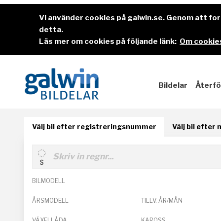
Vi använder cookies på galwin.se. Genom att f
detta.
Läs mer om cookies på följande länk:
Om cookies
Bildelar
Återfö
Välj bil efter registreringsnummer
Välj bil efter
BILMODELL
ÅRSMODELL
TILLV. ÅR/MÅN
VÄXELLÅDA
KAROSS