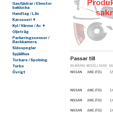
Produk
Gasfjädrar / Elmotor
baklucka
sak
Handtag / Lås
Karosseri ▼
Kyl / Värme / Ac ▼
Oljetråg
Parkeringssensor /
Backkamera
Sidospeglar
Spjällhus
Passar till
Torkare / Spolning
Turbo
BILMÄRKE
MODELLSERIE
BI
Övrigt
NISSAN
JUKE (F15)
1.
NISSAN
JUKE (F15)
1.
NISSAN
JUKE (F15)
1.
NISSAN
JUKE (F15)
1