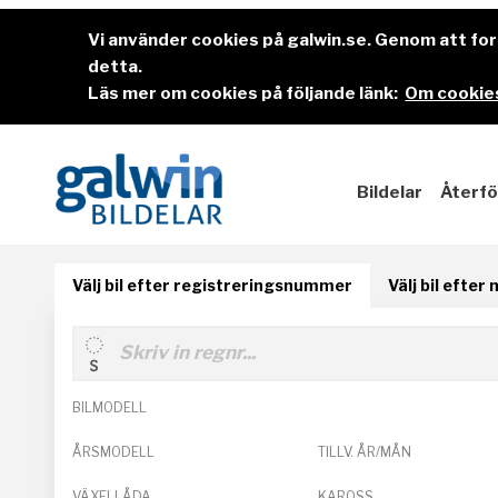
Vi använder cookies på galwin.se. Genom att f
detta.
Läs mer om cookies på följande länk:
Om cookies
Bildelar
Återfö
Välj bil efter registreringsnummer
Välj bil efter
BILMODELL
ÅRSMODELL
TILLV. ÅR/MÅN
VÄXELLÅDA
KAROSS