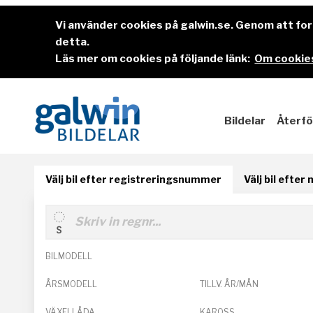
Vi använder cookies på galwin.se. Genom att f
detta.
Läs mer om cookies på följande länk:
Om cookies
Bildelar
Återfö
Välj bil efter registreringsnummer
Välj bil efter
BILMODELL
ÅRSMODELL
TILLV. ÅR/MÅN
VÄXELLÅDA
KAROSS