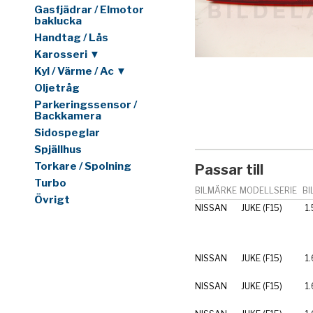
Gasfjädrar / Elmotor
baklucka
Handtag / Lås
Karosseri ▼
Kyl / Värme / Ac ▼
Oljetråg
Parkeringssensor /
Backkamera
Sidospeglar
Spjällhus
Torkare / Spolning
Passar till
Turbo
BILMÄRKE
MODELLSERIE
BI
Övrigt
NISSAN
JUKE (F15)
1.
NISSAN
JUKE (F15)
1.
NISSAN
JUKE (F15)
1.