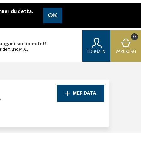
nner du detta.
0
langar i sortimentet!
ar dem under AC
LOGGA IN
VARUKORG
MER DATA
D