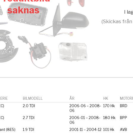
saknas
I l
(Skickas från
ERIE
BILMODELL
ÅR
HK
MOTORF
EC)
2.0 TDI
2006-06 – 2008-
170 Hk
BRD
06
EC)
2.7 TDI
2006-01 – 2008-
180 Hk
BPP
06
ant (8E5)
1.9 TDI
2001-11 – 2004-12
101 Hk
AVB