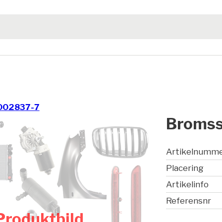
002837-7
Bromssk
Artikelnumm
Placering
Artikelinfo
Referensnr
Produktbild