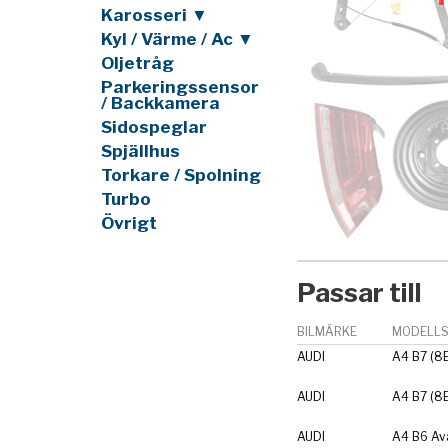
Karosseri ▼
Kyl / Värme / Ac ▼
Oljetråg
Parkeringssensor
/ Backkamera
Sidospeglar
Spjällhus
Torkare / Spolning
Turbo
Övrigt
Passar till
BILMÄRKE
MODELLS
AUDI
A4 B7 (8
AUDI
A4 B7 (8
AUDI
A4 B6 Av