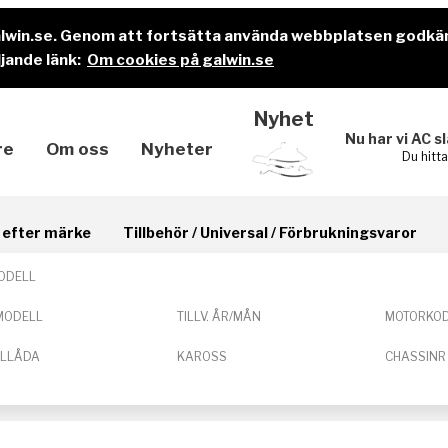
alwin.se. Genom att fortsätta använda webbplatsen godkä
jande länk:
Om cookies på galwin.se
Nyhet
Nu har vi AC s
re
Om oss
Nyheter
Du hitt
il efter märke
Tillbehör / Universal / Förbrukningsvaror
ODELL
MODELL
TILLV. ÅR/MÅN
MOTORKO
ELLÅDA
KAROSS
CHASSINR