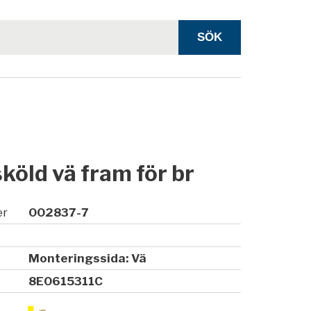
öld vä fram för br
er
002837-7
Monteringssida: Vä
8E0615311C