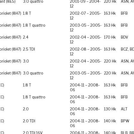
ant (8E5)
3.0 quattro
2001-09 – 2004-
220 Hk
ASN, A
12
riolet (8H7)
1.8 T
2002-07 – 2005-
163 Hk
BFB
12
riolet (8H7)
1.8 T quattro
2003-05 – 2005-
163 Hk
BFB
12
riolet (8H7)
2.4
2002-04 – 2005-
170 Hk
BDV
12
riolet (8H7)
2.5 TDI
2002-08 – 2005-
163 Hk
BCZ, B
12
riolet (8H7)
3.0
2002-04 – 2005-
220 Hk
ASN, A
12
riolet (8H7)
3.0 quattro
2003-05 – 2005-
220 Hk
ASN, A
12
EC)
1.8 T
2004-11 – 2008-
163 Hk
BFB
06
EC)
1.8 T quattro
2004-11 – 2008-
163 Hk
BFB
06
EC)
2.0
2004-11 – 2008-
130 Hk
ALT
06
EC)
2.0 TDI
2004-11 – 2008-
140 Hk
BPW
06
EC)
2.0 TDI 16V
2004-11 – 2008-
140 Hk
BLB, B