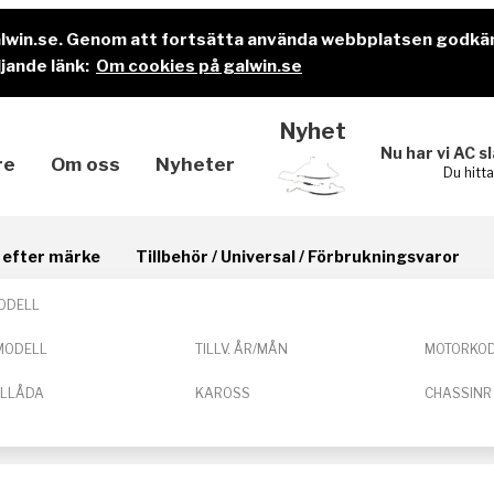
alwin.se. Genom att fortsätta använda webbplatsen godkä
jande länk:
Om cookies på galwin.se
Nyhet
Nu har vi AC s
re
Om oss
Nyheter
Du hitt
il efter märke
Tillbehör / Universal / Förbrukningsvaror
ODELL
MODELL
TILLV. ÅR/MÅN
MOTORKO
ELLÅDA
KAROSS
CHASSINR