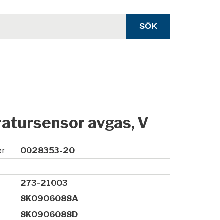
atursensor avgas, V
er
0028353-20
273-21003
8K0906088A
8K0906088D