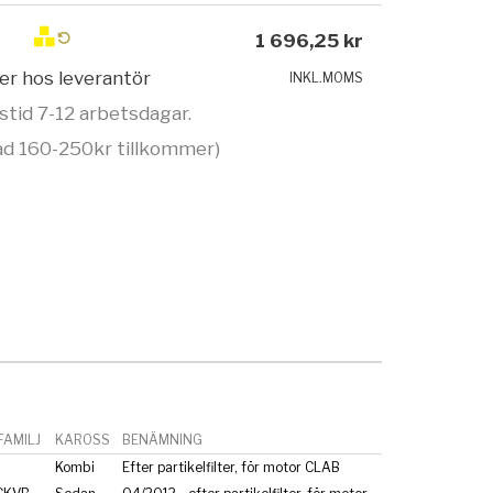
1 696,25 kr
ger hos leverantör
INKL.MOMS
stid 7-12 arbetsdagar.
d 160-250kr tillkommer)
AMILJ
KAROSS
BENÄMNING
Kombi
Efter partikelfilter, för motor CLAB