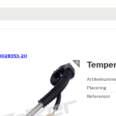
0028353-20
Temper
Artikelnumm
Placering
Referensnr