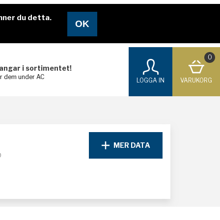
nner du detta.
0
langar i sortimentet!
ar dem under AC
LOGGA IN
VARUKORG
MER DATA
D