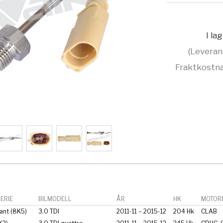
I la
(Leveran
Fraktkostna
ERIE
BILMODELL
ÅR
HK
MOTORF
ant (8K5)
3.0 TDI
2011-11 – 2015-12
204 Hk
CLAB