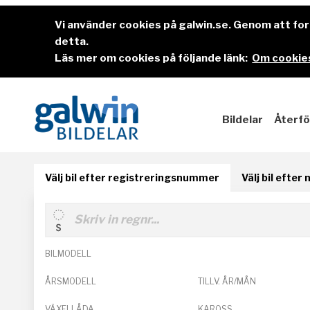
Vi använder cookies på galwin.se. Genom att f
detta.
Läs mer om cookies på följande länk:
Om cookies
Bildelar
Återfö
Välj bil efter registreringsnummer
Välj bil efter
BILMODELL
ÅRSMODELL
TILLV. ÅR/MÅN
VÄXELLÅDA
KAROSS