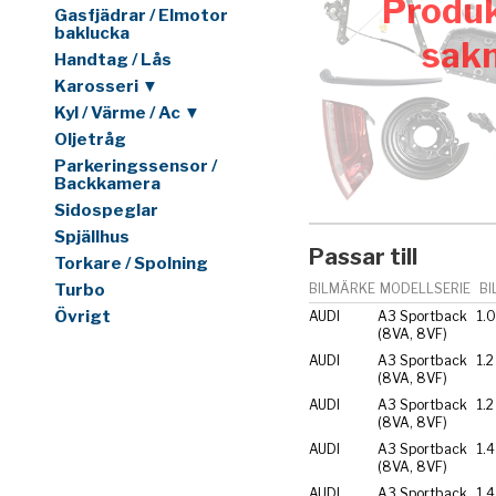
Produk
Gasfjädrar / Elmotor
baklucka
sak
Handtag / Lås
Karosseri ▼
Kyl / Värme / Ac ▼
Oljetråg
Parkeringssensor /
Backkamera
Sidospeglar
Spjällhus
Passar till
Torkare / Spolning
Turbo
BILMÄRKE
MODELLSERIE
BI
Övrigt
AUDI
A3 Sportback
1.0
(8VA, 8VF)
AUDI
A3 Sportback
1.2
(8VA, 8VF)
AUDI
A3 Sportback
1.2
(8VA, 8VF)
AUDI
A3 Sportback
1.4
(8VA, 8VF)
AUDI
A3 Sportback
1.4