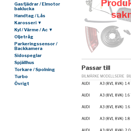
Produk
Gasfjädrar / Elmotor
baklucka
sak
Handtag / Lås
Karosseri ▼
Kyl / Värme / Ac ▼
Oljetråg
Parkeringssensor /
Backkamera
Sidospeglar
Spjällhus
Passar till
Torkare / Spolning
Turbo
BILMÄRKE
MODELLSERIE
BI
Övrigt
AUDI
A3 (8V1, 8VK)
1.4
AUDI
A3 (8V1, 8VK)
1.6
AUDI
A3 (8V1, 8VK)
1.6
AUDI
A3 (8V1, 8VK)
1.8
AUDI
A3 (8V1, 8VK)
2.0