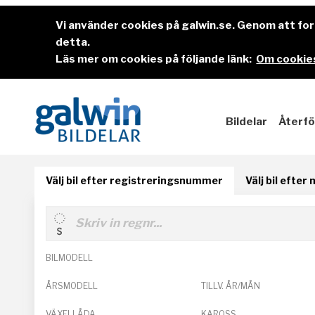
Vi använder cookies på galwin.se. Genom att f
detta.
Läs mer om cookies på följande länk:
Om cookies
Bildelar
Återfö
Välj bil efter registreringsnummer
Välj bil efter
BILMODELL
ÅRSMODELL
TILLV. ÅR/MÅN
VÄXELLÅDA
KAROSS