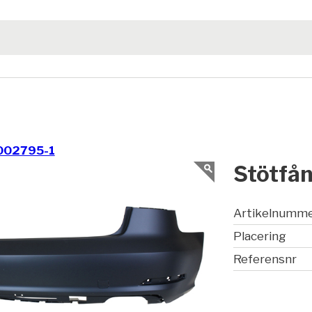
002795-1
Stötfån
Artikelnumm
Placering
Referensnr