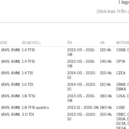
I la
(Skickas från 
ERIE
BILMODELL
ÅR
HK
MOTORF
 (8VS, 8VM)
1.4 TFSI
2013-09 – 2016-
125 Hk
CXSB, 
08
 (8VS, 8VM)
1.4 TFSI
2013-05 – 2016-
140 Hk
CPTA
08
 (8VS, 8VM)
1.4 TSI
2014-05 – 2020-
150 Hk
CZEA
10
 (8VS, 8VM)
1.6 TDI
2014-05 – 2020-
110 Hk
CRKB, 
10
DBKA
 (8VS, 8VM)
1.8 TFSI
2013-05 – 2016-
180 Hk
CJSA, 
08
 (8VS, 8VM)
1.8 TFSI quattro
2013-11 – 2016-08
180 Hk
CJSB
 (8VS, 8VM)
2.0 TDI
2013-05 – 2020-
150 Hk
CRBC, 
10
CRUA, 
DCYA, 
DFGA