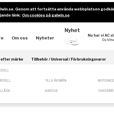
alwin.se. Genom att fortsätta använda webbplatsen godkä
jande länk:
Om cookies på galwin.se
Nyhet
Nu har vi AC s
re
Om oss
Nyheter
Du hitt
il efter märke
Tillbehör / Universal / Förbrukningsvaror
ODELL
MODELL
TILLV. ÅR/MÅN
MOTORKO
ELLÅDA
KAROSS
CHASSINR