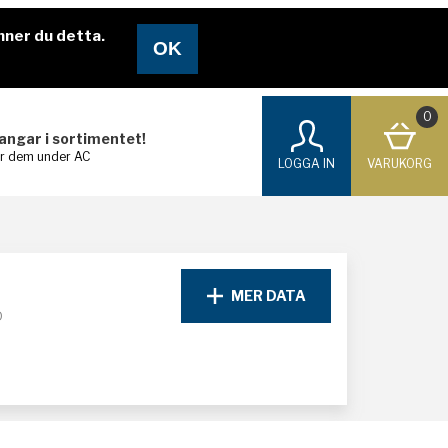
nner du detta.
0
langar i sortimentet!
ar dem under AC
LOGGA IN
VARUKORG
MER DATA
D