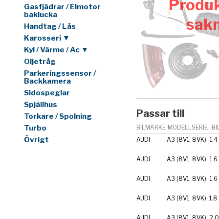
Produk
Gasfjädrar / Elmotor
baklucka
sak
Handtag / Lås
Karosseri ▼
Kyl / Värme / Ac ▼
Oljetråg
Parkeringssensor /
Backkamera
Sidospeglar
Spjällhus
Passar till
Torkare / Spolning
Turbo
BILMÄRKE
MODELLSERIE
BI
Övrigt
AUDI
A3 (8V1, 8VK)
1.4
AUDI
A3 (8V1, 8VK)
1.6
AUDI
A3 (8V1, 8VK)
1.6
AUDI
A3 (8V1, 8VK)
1.8
AUDI
A3 (8V1, 8VK)
2.0