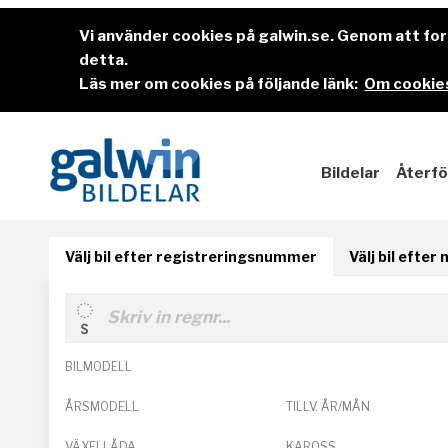
Vi använder cookies på galwin.se. Genom att f
detta.
Läs mer om cookies på följande länk:
Om cookies
Bildelar
Återfö
Välj bil efter registreringsnummer
Välj bil efter
BILMODELL
ÅRSMODELL
TILLV. ÅR/MÅN
VÄXELLÅDA
KAROSS