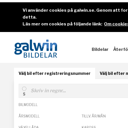
Vi använder cookies på galwin.se. Genom att f
detta.
Läs mer om cookies på följande länk:
Om cookies
Bildelar
Återfö
Välj bil efter registreringsnummer
Välj bil efter
BILMODELL
ÅRSMODELL
TILLV. ÅR/MÅN
VÄXELLÅDA
KAROSS