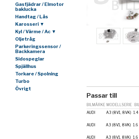
Gasfjädrar / Elmotor
baklucka
Handtag / Lås
Karosseri ▼
Kyl / Värme / Ac ▼
Oljetråg
Parkeringssensor /
Backkamera
Sidospeglar
Spjällhus
Torkare / Spolning
Turbo
Övrigt
Passar till
BILMÄRKE
MODELLSERIE
BI
AUDI
A3 (8V1, 8VK)
1.4
AUDI
A3 (8V1, 8VK)
1.6
AUDI
A3 (8V1, 8VK)
1.6