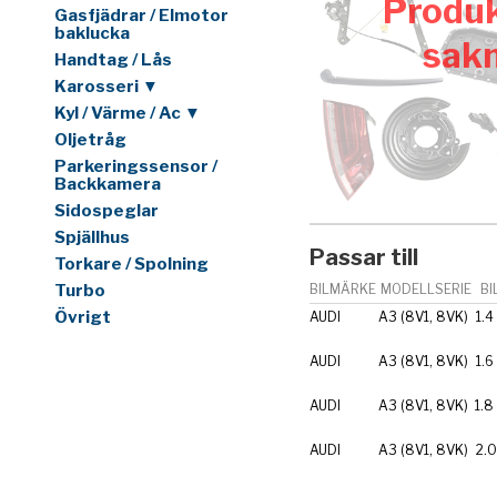
Produk
Gasfjädrar / Elmotor
baklucka
sak
Handtag / Lås
Karosseri ▼
Kyl / Värme / Ac ▼
Oljetråg
Parkeringssensor /
Backkamera
Sidospeglar
Spjällhus
Passar till
Torkare / Spolning
Turbo
BILMÄRKE
MODELLSERIE
BI
Övrigt
AUDI
A3 (8V1, 8VK)
1.4
AUDI
A3 (8V1, 8VK)
1.6
AUDI
A3 (8V1, 8VK)
1.8
AUDI
A3 (8V1, 8VK)
2.0