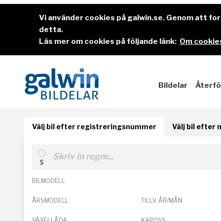
Vi använder cookies på galwin.se. Genom att f
detta.
Läs mer om cookies på följande länk:
Om cookies
Bildelar
Återfö
Välj bil efter registreringsnummer
Välj bil efter
BILMODELL
ÅRSMODELL
TILLV. ÅR/MÅN
VÄXELLÅDA
KAROSS