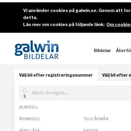
Vi använder cookies på galwin.se. Genom att f
detta.
Läs mer om cookies på följande länk:
Om cookies
Bildelar
Återfö
Välj bil efter registreringsnummer
Välj bil efter
BILMODELL
ÅRSMODELL
TILLV. ÅR/MÅN
VÄXELLÅDA
KAROSS