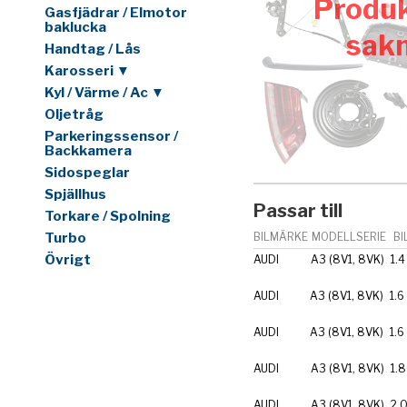
Produk
Gasfjädrar / Elmotor
baklucka
sak
Handtag / Lås
Karosseri ▼
Kyl / Värme / Ac ▼
Oljetråg
Parkeringssensor /
Backkamera
Sidospeglar
Spjällhus
Passar till
Torkare / Spolning
Turbo
BILMÄRKE
MODELLSERIE
BI
Övrigt
AUDI
A3 (8V1, 8VK)
1.4
AUDI
A3 (8V1, 8VK)
1.6
AUDI
A3 (8V1, 8VK)
1.6
AUDI
A3 (8V1, 8VK)
1.8
AUDI
A3 (8V1, 8VK)
2.0