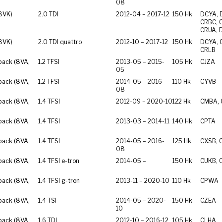
08
8VK)
2.0 TDI
2012-04 – 2017-12
150 Hk
DCYA, 
CRBC, 
CRUA, 
8VK)
2.0 TDI quattro
2012-10 – 2017-12
150 Hk
DCYA, 
CRLB
back (8VA,
1.2 TFSI
2013-05 – 2015-
105 Hk
CJZA
05
back (8VA,
1.2 TFSI
2014-05 – 2016-
110 Hk
CYVB
08
back (8VA,
1.4 TFSI
2012-09 – 2020-10
122 Hk
CMBA,
back (8VA,
1.4 TFSI
2013-03 – 2014-11
140 Hk
CPTA
back (8VA,
1.4 TFSI
2014-05 – 2016-
125 Hk
CXSB, 
08
back (8VA,
1.4 TFSI e-tron
2014-05 –
150 Hk
CUKB, 
back (8VA,
1.4 TFSI g-tron
2013-11 – 2020-10
110 Hk
CPWA
back (8VA,
1.4 TSI
2014-05 – 2020-
150 Hk
CZEA
10
back (8VA,
1.6 TDI
2012-10 – 2016-12
105 Hk
CLHA