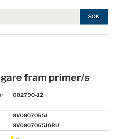
gare fram primer/s
er
002790-12
8V0807065J
8V0807065JGRU