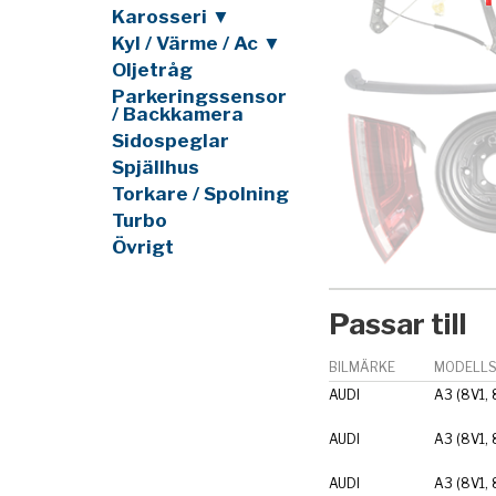
Karosseri ▼
Kyl / Värme / Ac ▼
Oljetråg
Parkeringssensor
/ Backkamera
Sidospeglar
Spjällhus
Torkare / Spolning
Turbo
Övrigt
Passar till
BILMÄRKE
MODELLS
AUDI
A3 (8V1, 
AUDI
A3 (8V1, 
AUDI
A3 (8V1, 