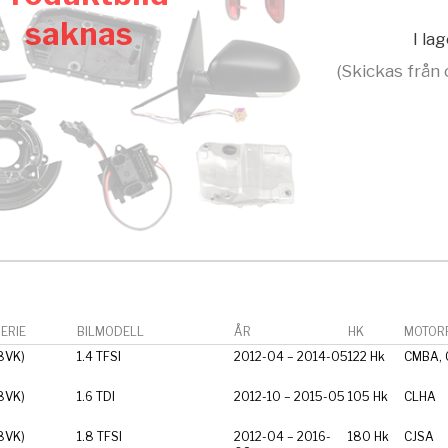
saknas
I la
(Skickas från 
ERIE
BILMODELL
ÅR
HK
MOTORF
8VK)
1.4 TFSI
2012-04 – 2014-05
122 Hk
CMBA,
8VK)
1.6 TDI
2012-10 – 2015-05
105 Hk
CLHA
8VK)
1.8 TFSI
2012-04 – 2016-
180 Hk
CJSA