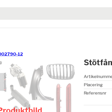
002790-12
Stötfån
Artikelnumm
Placering
Referensnr
Produktbild