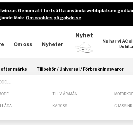
alwin.se. Genom att fortsätta använda webbplatsen godkä
jande länk:
Om cookies på galwin.se
Nyhet
Nu har vi AC s
re
Om oss
Nyheter
Du hitt
il efter märke
Tillbehör / Universal / Förbrukningsvaror
ODELL
MODELL
TILLV. ÅR/MÅN
MOTORKO
ELLÅDA
KAROSS
CHASSINR