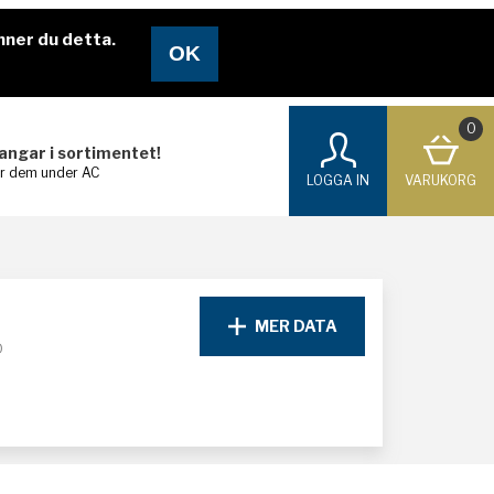
nner du detta.
0
langar i sortimentet!
ar dem under AC
LOGGA IN
VARUKORG
MER DATA
D