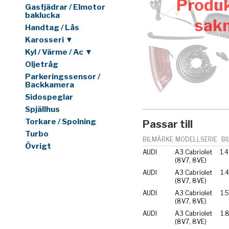
Produk
Gasfjädrar / Elmotor
baklucka
sak
Handtag / Lås
Karosseri ▼
Kyl / Värme / Ac ▼
Oljetråg
Parkeringssensor /
Backkamera
Sidospeglar
Spjällhus
Torkare / Spolning
Passar till
Turbo
BILMÄRKE
MODELLSERIE
BI
Övrigt
AUDI
A3 Cabriolet
1.4
(8V7, 8VE)
AUDI
A3 Cabriolet
1.4
(8V7, 8VE)
AUDI
A3 Cabriolet
1.
(8V7, 8VE)
AUDI
A3 Cabriolet
1.
(8V7, 8VE)