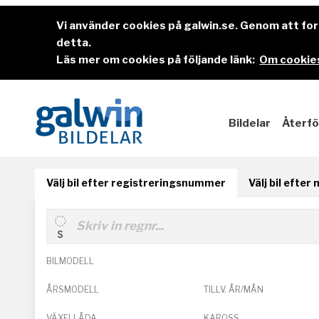
Vi använder cookies på galwin.se. Genom att f
detta.
Läs mer om cookies på följande länk:
Om cookies
Bildelar
Återfö
Välj bil efter registreringsnummer
Välj bil efter
BILMODELL
ÅRSMODELL
TILLV. ÅR/MÅN
VÄXELLÅDA
KAROSS