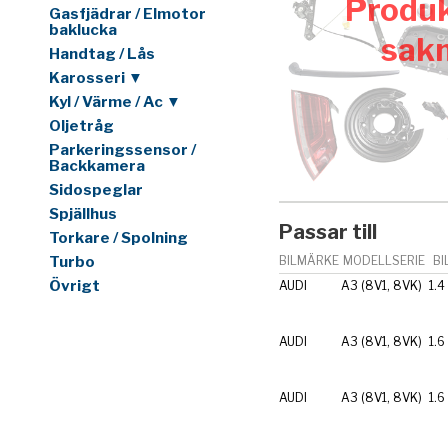
Produk
Gasfjädrar / Elmotor
baklucka
sak
Handtag / Lås
Karosseri ▼
Kyl / Värme / Ac ▼
Oljetråg
Parkeringssensor /
Backkamera
Sidospeglar
Spjällhus
Passar till
Torkare / Spolning
Turbo
BILMÄRKE
MODELLSERIE
BI
Övrigt
AUDI
A3 (8V1, 8VK)
1.4
AUDI
A3 (8V1, 8VK)
1.6
AUDI
A3 (8V1, 8VK)
1.6