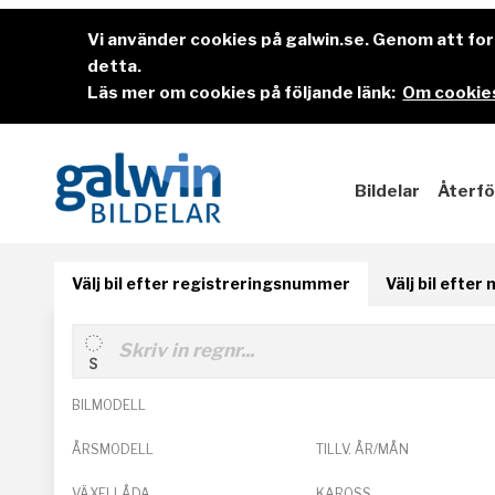
Vi använder cookies på galwin.se. Genom att f
detta.
Läs mer om cookies på följande länk:
Om cookies
Bildelar
Återfö
Välj bil efter registreringsnummer
Välj bil efter
BILMODELL
ÅRSMODELL
TILLV. ÅR/MÅN
VÄXELLÅDA
KAROSS