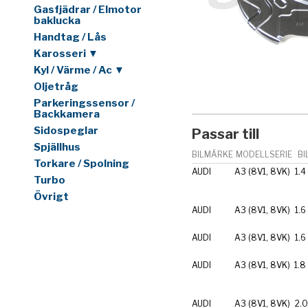
Gasfjädrar / Elmotor
baklucka
Handtag / Lås
Karosseri ▼
Kyl / Värme / Ac ▼
Oljetråg
Parkeringssensor /
Backkamera
Sidospeglar
Passar till
Spjällhus
BILMÄRKE
MODELLSERIE
BI
Torkare / Spolning
AUDI
A3 (8V1, 8VK)
1.4
Turbo
Övrigt
AUDI
A3 (8V1, 8VK)
1.6
AUDI
A3 (8V1, 8VK)
1.6
AUDI
A3 (8V1, 8VK)
1.8
AUDI
A3 (8V1, 8VK)
2.0