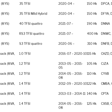
 (8YS)
35 TFSI
2020-04 –
150 Hk
DPCA, 
 (8YS)
35 TFSI Mild Hybrid
2020-04 –
150 Hk
DFYA, 
 (8YS)
40 TFSI quattro
2021-07 –
190 Hk
DNNA
 (8YS)
RS3 TFSI quattro
2021-07 –
400 Hk
DNWC,
 (8YS)
S3 TFSI quattro
2020-06 –
310 Hk
DNFB, 
back (8VA,
1.0 TFSI
2016-07 – 2020-10
115 Hk
CHZD, 
back (8VA,
1.2 TFSI
2013-05 – 2015-
105 Hk
CJZA
05
back (8VA,
1.2 TFSI
2014-05 – 2016-
110 Hk
CYVB
08
back (8VA,
1.4 TFSI
2012-09 – 2020-10
122 Hk
CMBA,
back (8VA,
1.4 TFSI
2013-03 – 2014-11
140 Hk
CPTA
back (8VA,
1.4 TFSI
2014-05 – 2016-
125 Hk
CXSB, 
08