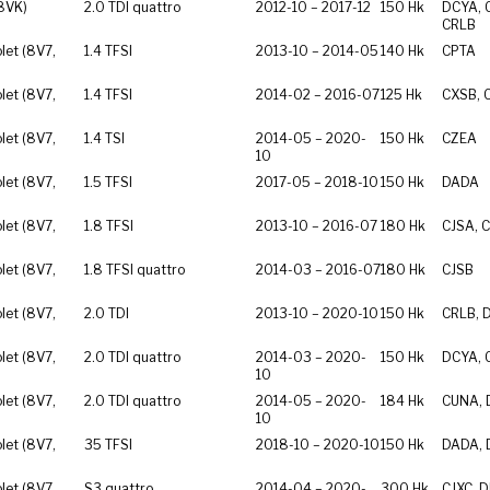
8VK)
2.0 TDI quattro
2012-10 – 2017-12
150 Hk
DCYA, 
CRLB
let (8V7,
1.4 TFSI
2013-10 – 2014-05
140 Hk
CPTA
let (8V7,
1.4 TFSI
2014-02 – 2016-07
125 Hk
CXSB, 
let (8V7,
1.4 TSI
2014-05 – 2020-
150 Hk
CZEA
10
let (8V7,
1.5 TFSI
2017-05 – 2018-10
150 Hk
DADA
let (8V7,
1.8 TFSI
2013-10 – 2016-07
180 Hk
CJSA, 
let (8V7,
1.8 TFSI quattro
2014-03 – 2016-07
180 Hk
CJSB
let (8V7,
2.0 TDI
2013-10 – 2020-10
150 Hk
CRLB, 
let (8V7,
2.0 TDI quattro
2014-03 – 2020-
150 Hk
DCYA, 
10
let (8V7,
2.0 TDI quattro
2014-05 – 2020-
184 Hk
CUNA,
10
let (8V7,
35 TFSI
2018-10 – 2020-10
150 Hk
DADA,
let (8V7,
S3 quattro
2014-04 – 2020-
300 Hk
CJXC, 