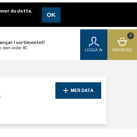
nner du detta.
0
langar i sortimentet!
ar dem under AC
LOGGA IN
VARUKORG
MER DATA
D