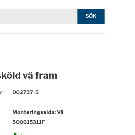
köld vä fram
er
002737-5
Monteringssida: Vä
5Q0615311F