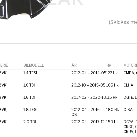
(Skickas me
ERIE
BILMODELL
ÅR
HK
MOTORF
8VK)
1.4 TFSI
2012-04 – 2014-05
122 Hk
CMBA,
8VK)
1.6 TDI
2012-10 – 2015-05
105 Hk
CLHA
8VK)
1.6 TDI
2017-02 – 2020-10
115 Hk
DGTE, 
8VK)
1.8 TFSI
2012-04 – 2016-
180 Hk
CJSA
08
8VK)
2.0 TDI
2012-04 – 2017-12
150 Hk
DCYA, 
CRBC, 
CRUA, 