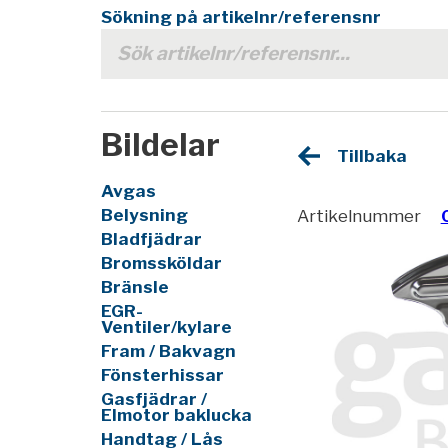
Sökning på artikelnr/referensnr
Bildelar
Tillbaka
Avgas
Belysning
Artikelnummer
Bladfjädrar
Bromssköldar
Bränsle
EGR-
Ventiler/kylare
Fram / Bakvagn
Fönsterhissar
Gasfjädrar /
Elmotor baklucka
Handtag / Lås