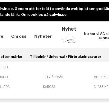
alwin.se. Genom att fortsätta använda webbplatsen godkä
jande länk:
Om cookies på galwin.se
Nyhet
Nu har vi AC s
re
Om oss
Nyheter
Du hitt
il efter märke
Tillbehör / Universal / Förbrukningsvaror
ODELL
MODELL
TILLV. ÅR/MÅN
MOTORKO
ELLÅDA
KAROSS
CHASSINR