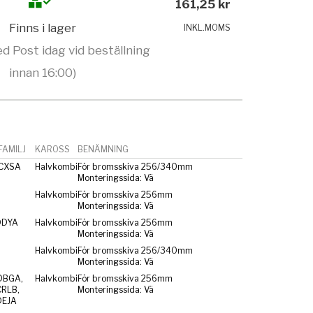
161,25 kr
Finns i lager
INKL.MOMS
d Post idag vid beställning
innan 16:00)
AMILJ
KAROSS
BENÄMNING
 CXSA
Halvkombi
För bromsskiva 256/340mm
Monteringssida: Vä
Halvkombi
För bromsskiva 256mm
Monteringssida: Vä
DDYA
Halvkombi
För bromsskiva 256mm
Monteringssida: Vä
Halvkombi
För bromsskiva 256/340mm
Monteringssida: Vä
DBGA,
Halvkombi
För bromsskiva 256mm
CRLB,
Monteringssida: Vä
DEJA