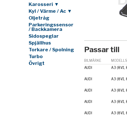
Karosseri ▼
Kyl / Värme / Ac ▼
Oljetråg
Parkeringssensor
/ Backkamera
Sidospeglar
Spjällhus
Passar till
Torkare / Spolning
Turbo
BILMÄRKE
MODELLS
Övrigt
AUDI
A3 (8V1, 
AUDI
A3 (8V1, 
AUDI
A3 (8V1, 
AUDI
A3 (8V1, 
AUDI
A3 (8V1, 