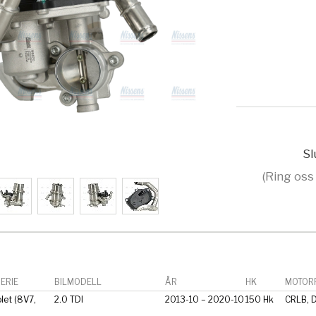
Sl
(Ring oss
ERIE
BILMODELL
ÅR
HK
MOTORF
let (8V7,
2.0 TDI
2013-10 – 2020-10
150 Hk
CRLB, 