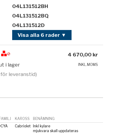
04L131512BH
04L131512BQ
04L131512D
Visa alla 6 rader ▼
4 670,00 kr
ut i lager
INKL.MOMS
 för leveranstid)
AMILJ
KAROSS
BENÄMNING
DCYA
Cabriolet
Inkl kylare
mjukvara skall uppdateras