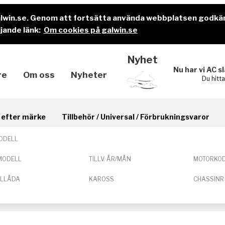
alwin.se. Genom att fortsätta använda webbplatsen godkä
jande länk:
Om cookies på galwin.se
Nyhet
Nu har vi AC s
re
Om oss
Nyheter
Du hitt
il efter märke
Tillbehör / Universal / Förbrukningsvaror
ODELL
MODELL
TILLV. ÅR/MÅN
MOTORKO
ELLÅDA
KAROSS
CHASSINR