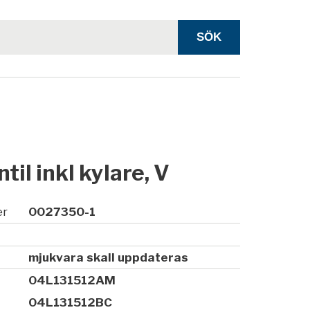
til inkl kylare, V
er
0027350-1
mjukvara skall uppdateras
04L131512AM
04L131512BC