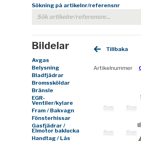
Sökning på artikelnr/referensnr
Bildelar
Tillbaka
Avgas
Belysning
Artikelnummer
Bladfjädrar
Bromssköldar
Bränsle
EGR-
Ventiler/kylare
Fram / Bakvagn
Fönsterhissar
Gasfjädrar /
Elmotor baklucka
Handtag / Lås