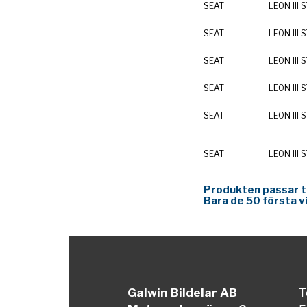
SEAT
LEON III 
SEAT
LEON III 
SEAT
LEON III 
SEAT
LEON III 
SEAT
LEON III 
SEAT
LEON III 
Produkten passar til
Bara de 50 första v
Galwin Bildelar AB
T