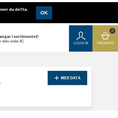
nner du detta.
0
langar i sortimentet!
ar dem under AC
LOGGA IN
VARUKORG
MER DATA
D