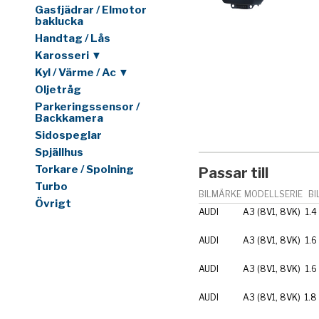
Gasfjädrar / Elmotor
baklucka
Handtag / Lås
Karosseri ▼
Kyl / Värme / Ac ▼
Oljetråg
Parkeringssensor /
Backkamera
Sidospeglar
Spjällhus
Torkare / Spolning
Passar till
Turbo
BILMÄRKE
MODELLSERIE
BI
Övrigt
AUDI
A3 (8V1, 8VK)
1.4
AUDI
A3 (8V1, 8VK)
1.6
AUDI
A3 (8V1, 8VK)
1.6
AUDI
A3 (8V1, 8VK)
1.8