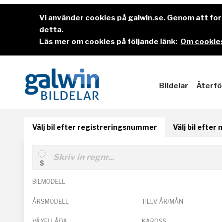
Vi använder cookies på galwin.se. Genom att f
detta.
Läs mer om cookies på följande länk:
Om cookies
Bildelar
Återfö
Välj bil efter registreringsnummer
Välj bil efter
BILMODELL
ÅRSMODELL
TILLV. ÅR/MÅN
VÄXELLÅDA
KAROSS