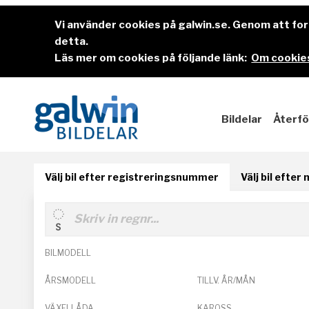
Vi använder cookies på galwin.se. Genom att f
detta.
Läs mer om cookies på följande länk:
Om cookies
Bildelar
Återfö
Välj bil efter registreringsnummer
Välj bil efter
BILMODELL
ÅRSMODELL
TILLV. ÅR/MÅN
VÄXELLÅDA
KAROSS