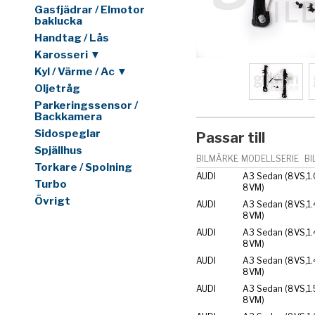
Gasfjädrar / Elmotor
baklucka
Handtag / Lås
Karosseri ▼
Kyl / Värme / Ac ▼
Oljetråg
Parkeringssensor /
Backkamera
Sidospeglar
Passar till
Spjällhus
BILMÄRKE
MODELLSERIE
BI
Torkare / Spolning
AUDI
A3 Sedan (8VS,
1
Turbo
8VM)
Övrigt
AUDI
A3 Sedan (8VS,
1
8VM)
AUDI
A3 Sedan (8VS,
1
8VM)
AUDI
A3 Sedan (8VS,
1.
8VM)
AUDI
A3 Sedan (8VS,
1
8VM)