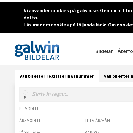
Vi använder cookies på galwin.se. Genom att f
detta.
Läs mer om cookies på följande länk:
Om cookies
Bildelar
Återfö
Välj bil efter registreringsnummer
Välj bil efter
BILMODELL
ÅRSMODELL
TILLV. ÅR/MÅN
VÄXELLÅDA
KAROSS