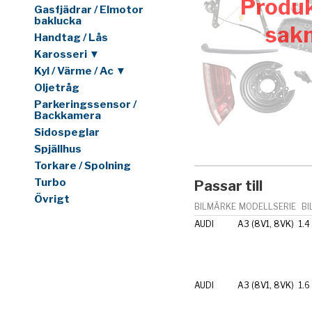
Produk
Gasfjädrar / Elmotor
baklucka
sak
Handtag / Lås
Karosseri ▼
Kyl / Värme / Ac ▼
Oljetråg
Parkeringssensor /
Backkamera
Sidospeglar
Spjällhus
Torkare / Spolning
Turbo
Passar till
Övrigt
BILMÄRKE
MODELLSERIE
BI
AUDI
A3 (8V1, 8VK)
1.4
AUDI
A3 (8V1, 8VK)
1.6