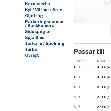
Karosseri ▼
Kyl / Värme / Ac ▼
Oljetråg
Parkeringssensor
/ Backkamera
Sidospeglar
Spjällhus
Torkare / Spolning
Turbo
Passar till
Övrigt
BILMÄRKE
MODELLS
AUDI
A6 C6 (4
AUDI
A6 C6 (4
AUDI
A6 C6 (4
AUDI
A6 C6 (4
AUDI
A6 C6 (4