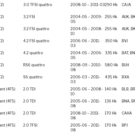
F2)
3.0 TFSI quattro
2008-10 – 2011-03
290 Hk
CAJA
F2)
3.2 FSI
2004-05 – 2009-
255 Hk
AUK, B
05
F2)
3.2 FSI quattro
2004-05 – 2008-
255 Hk
AUK, B
10
F2)
4.2 FSI quattro
2006-06 – 2011-
350 Hk
BVJ
03
F2)
4.2 quattro
2004-05 – 2006-
335 Hk
BAT, B
05
F2)
RS6 quattro
2008-09 – 2010-
580 Hk
BUH
08
F2)
S6 quattro
2006-03 – 2011-
435 Hk
BXA
03
ant (4F5)
2.0 TDI
2005-06 – 2008-
140 Hk
BLB, B
10
ant (4F5)
2.0 TDI
2005-06 – 2011-
136 Hk
BNA, B
08
ant (4F5)
2.0 TDI
2008-10 – 2011-
170 Hk
CAHA
08
ant (4F5)
2.0 TFSI
2005-06 – 2011-
170 Hk
BPJ
08