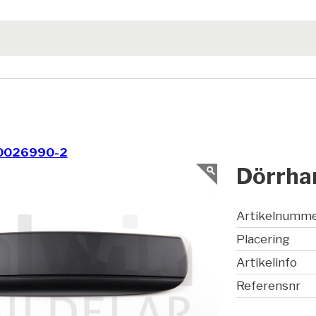
0026990-2
Dörrha
Artikelnumm
Placering
Artikelinfo
Referensnr