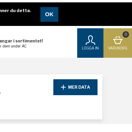
nner du detta.
0
langar i sortimentet!
ar dem under AC
LOGGA IN
VARUKORG
MER DATA
D