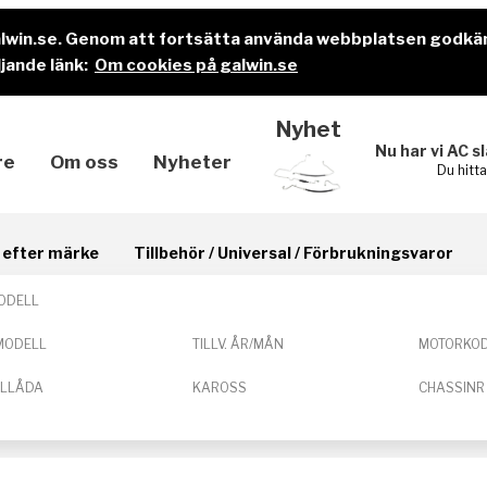
alwin.se. Genom att fortsätta använda webbplatsen godkä
jande länk:
Om cookies på galwin.se
Nyhet
Nu har vi AC s
re
Om oss
Nyheter
Du hitt
il efter märke
Tillbehör / Universal / Förbrukningsvaror
ODELL
MODELL
TILLV. ÅR/MÅN
MOTORKO
ELLÅDA
KAROSS
CHASSINR