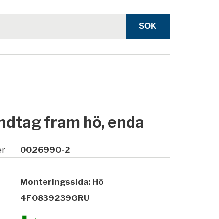
ndtag fram hö, enda
er
0026990-2
Monteringssida: Hö
4F0839239GRU