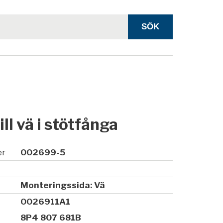
ll vä i stötfånga
er
002699-5
Monteringssida: Vä
0026911A1
8P4 807 681B