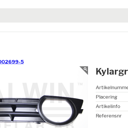
002699-5
Kylargri
Artikelnumm
Placering
Artikelinfo
Referensnr