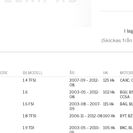
I l
(Skickas från
ERIE
BILMODELL
ÅR
HK
MOTORF
1.4 TFSI
2007-09 – 2012-
125 Hk
CAXC, 
08
1.6
2003-05 – 2012-
102 Hk
BGU, BS
08
CCSA
1.6 FSI
2003-08 – 2007-
115 Hk
BAG, BL
09
1.8 TFSI
2006-11 – 2012-08
160 Hk
BYT, B
1.9 TDI
2003-05 – 2010-
105 Hk
BKC, BL
05