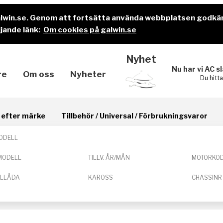
alwin.se. Genom att fortsätta använda webbplatsen godkä
jande länk:
Om cookies på galwin.se
Nyhet
Nu har vi AC s
re
Om oss
Nyheter
Du hitt
il efter märke
Tillbehör / Universal / Förbrukningsvaror
ODELL
MODELL
TILLV. ÅR/MÅN
MOTORKO
ELLÅDA
KAROSS
CHASSINR