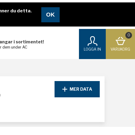
nner du detta.
0
langar i sortimentet!
ar dem under AC
LOGGA IN
VARUKORG
MER DATA
D