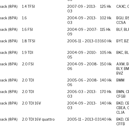
back (8PA)
1.4 TFSI
2007-09 – 2013-
125 Hk
CAXC, 
03
back (8PA)
1.6
2004-09 – 2013-
102 Hk
BGU, BS
03
CCSA
back (8PA)
1.6 FSI
2004-09 – 2007-
115 Hk
BLF, BL
09
back (8PA)
1.8 TFSI
2006-11 – 2013-03
160 Hk
BYT, B
back (8PA)
1.9 TDI
2004-09 – 2010-
105 Hk
BKC, BL
05
back (8PA)
2.0 FSI
2004-09 – 2008-
150 Hk
AXW, B
06
BLY, BM
BVZ
back (8PA)
2.0 TDI
2005-06 – 2008-
140 Hk
BMM
06
back (8PA)
2.0 TDI
2006-03 – 2013-
170 Hk
BMN, C
03
CFGB
back (8PA)
2.0 TDI 16V
2004-09 – 2013-
140 Hk
BKD, C
03
CBEA, 
CLJA
back (8PA)
2.0 TDI 16V quattro
2005-11 – 2013-03
140 Hk
BKD, C
CFFB