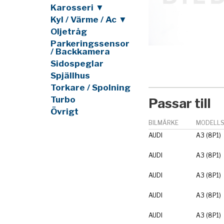
Karosseri ▼
Kyl / Värme / Ac ▼
Oljetråg
Parkeringssensor
/ Backkamera
Sidospeglar
Spjällhus
Torkare / Spolning
Turbo
Passar till
Övrigt
BILMÄRKE
MODELLS
AUDI
A3 (8P1)
AUDI
A3 (8P1)
AUDI
A3 (8P1)
AUDI
A3 (8P1)
AUDI
A3 (8P1)