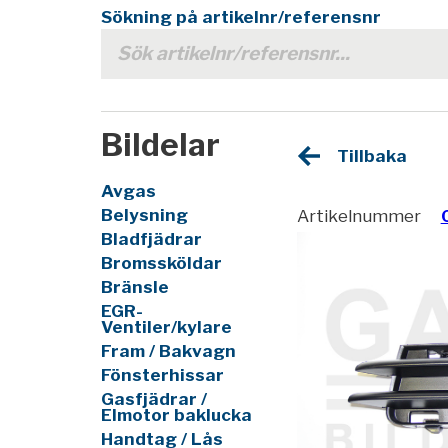
Sökning på artikelnr/referensnr
Bildelar
Tillbaka
Avgas
Belysning
Artikelnummer
Bladfjädrar
Bromssköldar
Bränsle
EGR-
Ventiler/kylare
Fram / Bakvagn
Fönsterhissar
Gasfjädrar /
Elmotor baklucka
Handtag / Lås