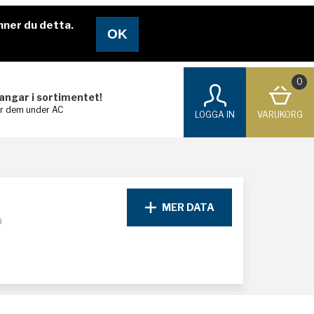
nner du detta.
0
langar i sortimentet!
ar dem under AC
LOGGA IN
VARUKORG
MER DATA
D