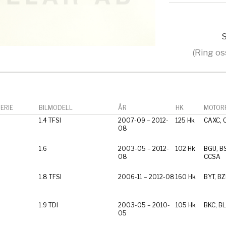
S
(Ring os
ERIE
BILMODELL
ÅR
HK
MOTORF
1.4 TFSI
2007-09 – 2012-
125 Hk
CAXC, 
08
1.6
2003-05 – 2012-
102 Hk
BGU, BS
08
CCSA
1.8 TFSI
2006-11 – 2012-08
160 Hk
BYT, B
1.9 TDI
2003-05 – 2010-
105 Hk
BKC, BL
05