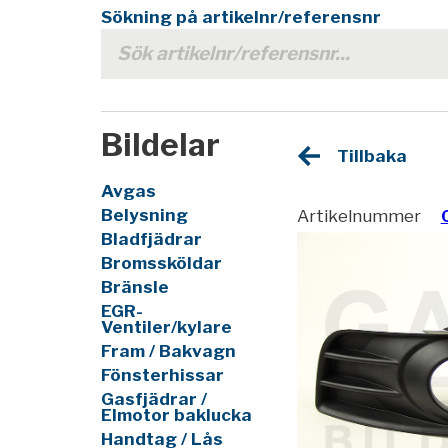
Sökning på artikelnr/referensnr
Bildelar
Tillbaka
Avgas
Belysning
Artikelnummer
Bladfjädrar
Bromssköldar
Bränsle
EGR-
Ventiler/kylare
Fram / Bakvagn
Fönsterhissar
Gasfjädrar /
Elmotor baklucka
Handtag / Lås