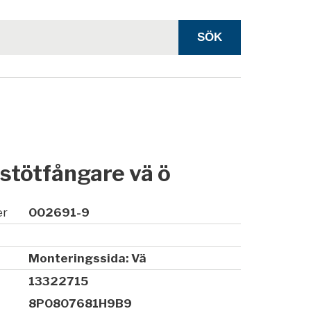
i stötfångare vä ö
er
002691-9
Monteringssida: Vä
13322715
8P0807681H9B9