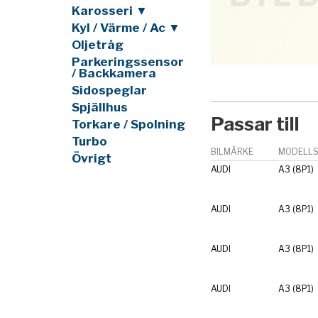
Karosseri ▼
Kyl / Värme / Ac ▼
Oljetråg
Parkeringssensor
/ Backkamera
Sidospeglar
Spjällhus
Passar till
Torkare / Spolning
Turbo
BILMÄRKE
MODELLS
Övrigt
AUDI
A3 (8P1)
AUDI
A3 (8P1)
AUDI
A3 (8P1)
AUDI
A3 (8P1)