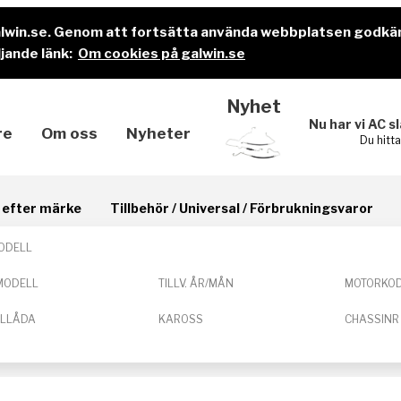
alwin.se. Genom att fortsätta använda webbplatsen godkä
jande länk:
Om cookies på galwin.se
Nyhet
Nu har vi AC s
re
Om oss
Nyheter
Du hitt
il efter märke
Tillbehör / Universal / Förbrukningsvaror
ODELL
MODELL
TILLV. ÅR/MÅN
MOTORKO
ELLÅDA
KAROSS
CHASSINR