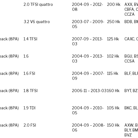
2.0 TFSI quattro
2004-09 – 2012-
200 Hk
AXX, B
08
CBFA, 
CCZA
3.2 V6 quattro
2003-07 – 2009-
250 Hk
BDB, B
05
back (8PA)
1.4 TFSI
2007-09 – 2013-
125 Hk
CAXC, 
03
back (8PA)
1.6
2004-09 – 2013-
102 Hk
BGU, BS
03
CCSA
back (8PA)
1.6 FSI
2004-09 – 2007-
115 Hk
BLF, BL
09
back (8PA)
1.8 TFSI
2006-11 – 2013-03
160 Hk
BYT, B
back (8PA)
1.9 TDI
2004-09 – 2010-
105 Hk
BKC, BL
05
back (8PA)
2.0 FSI
2004-09 – 2008-
150 Hk
AXW, B
06
BLY, BM
BVZ