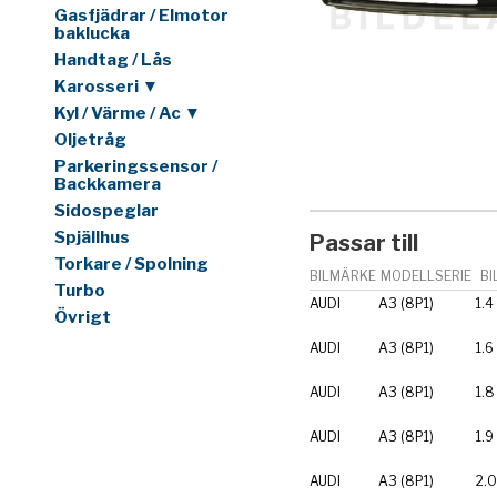
Gasfjädrar / Elmotor
baklucka
Handtag / Lås
Karosseri ▼
Kyl / Värme / Ac ▼
Oljetråg
Parkeringssensor /
Backkamera
Sidospeglar
Spjällhus
Passar till
Torkare / Spolning
BILMÄRKE
MODELLSERIE
BI
Turbo
AUDI
A3 (8P1)
1.4
Övrigt
AUDI
A3 (8P1)
1.6
AUDI
A3 (8P1)
1.8
AUDI
A3 (8P1)
1.9
AUDI
A3 (8P1)
2.0