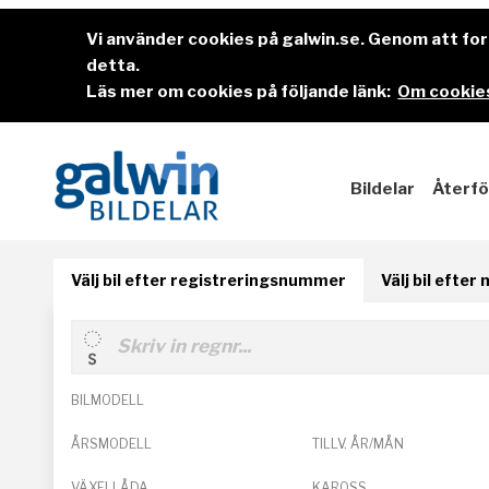
Vi använder cookies på galwin.se. Genom att f
detta.
Läs mer om cookies på följande länk:
Om cookies
Bildelar
Återfö
Välj bil efter registreringsnummer
Välj bil efter
BILMODELL
ÅRSMODELL
TILLV. ÅR/MÅN
VÄXELLÅDA
KAROSS