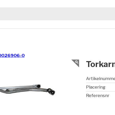
0026906-0
Torkar
Artikelnumm
Placering
Referensnr