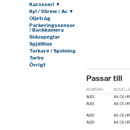
Karosseri ▼
Kyl / Värme / Ac ▼
Oljetråg
Parkeringssensor
/ Backkamera
Sidospeglar
Spjällhus
Torkare / Spolning
Turbo
Övrigt
Passar till
BILMÄRKE
MODELLS
AUDI
A6 C6 (4
AUDI
A6 C6 (4
AUDI
A6 C6 (4
AUDI
A6 C6 (4