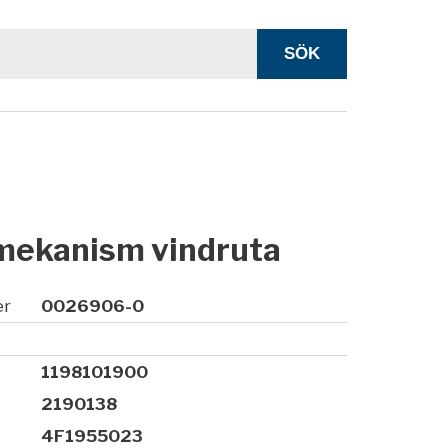
mekanism vindruta
er
0026906-0
1198101900
2190138
4F1955023