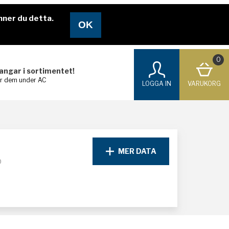
nner du detta.
0
langar i sortimentet!
ar dem under AC
LOGGA IN
VARUKORG
MER DATA
D