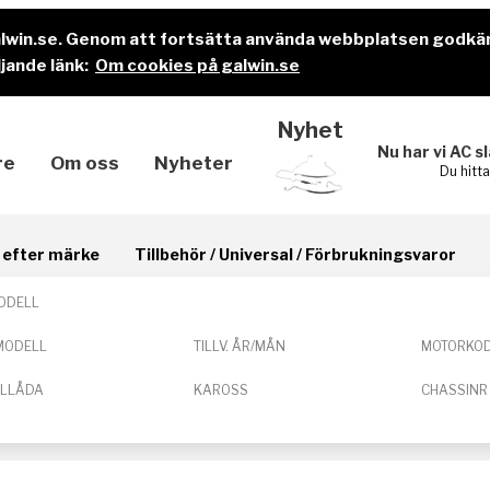
alwin.se. Genom att fortsätta använda webbplatsen godkä
jande länk:
Om cookies på galwin.se
Nyhet
Nu har vi AC s
re
Om oss
Nyheter
Du hitt
il efter märke
Tillbehör / Universal / Förbrukningsvaror
ODELL
MODELL
TILLV. ÅR/MÅN
MOTORKO
ELLÅDA
KAROSS
CHASSINR