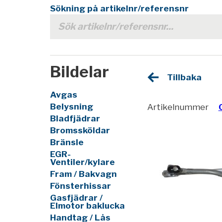
Sökning på artikelnr/referensnr
Bildelar
Tillbaka
Avgas
Belysning
Artikelnummer
Bladfjädrar
Bromssköldar
Bränsle
EGR-
Ventiler/kylare
Fram / Bakvagn
Fönsterhissar
Gasfjädrar /
Elmotor baklucka
Handtag / Lås