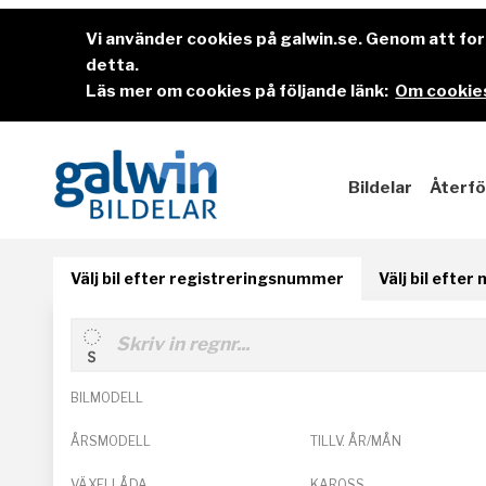
Vi använder cookies på galwin.se. Genom att f
detta.
Läs mer om cookies på följande länk:
Om cookies
Bildelar
Återfö
Välj bil efter registreringsnummer
Välj bil efter
BILMODELL
ÅRSMODELL
TILLV. ÅR/MÅN
VÄXELLÅDA
KAROSS