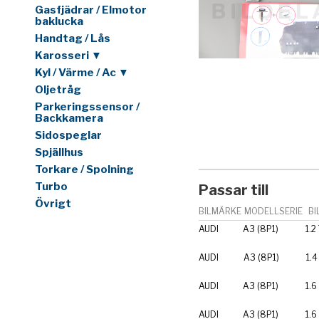
Gasfjädrar / Elmotor
baklucka
Handtag / Lås
Karosseri ▼
Kyl / Värme / Ac ▼
Oljetråg
Parkeringssensor /
Backkamera
Sidospeglar
Spjällhus
Torkare / Spolning
Turbo
Passar till
Övrigt
BILMÄRKE
MODELLSERIE
BI
AUDI
A3 (8P1)
1.2
AUDI
A3 (8P1)
1.4
AUDI
A3 (8P1)
1.6
AUDI
A3 (8P1)
1.6