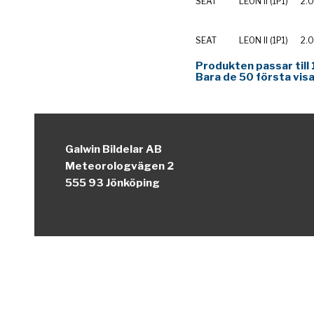
SEAT
LEON II (1P1)
2.0
SEAT
LEON II (1P1)
2.0
Produkten passar till 
Bara de 50 första visa
Galwin Bildelar AB
Meteorologvägen 2
555 93 Jönköping