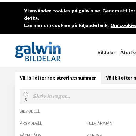
Vi använder cookies på galwin.se. Genom att f
detta.
Läs mer om cookies på följande länk:
Om cookies
Bildelar
Återfö
Välj bil efter registreringsnummer
Välj bil efter
BILMODELL
ÅRSMODELL
TILLV. ÅR/MÅN
VÄXELLÅDA
KAROSS