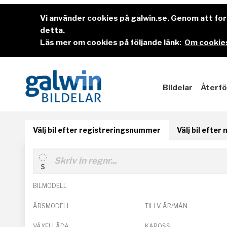
Vi använder cookies på galwin.se. Genom att f
detta.
Läs mer om cookies på följande länk:
Om cookies
Bildelar
Återfö
Välj bil efter registreringsnummer
Välj bil efter
BILMODELL
ÅRSMODELL
TILLV. ÅR/MÅN
VÄXELLÅDA
KAROSS