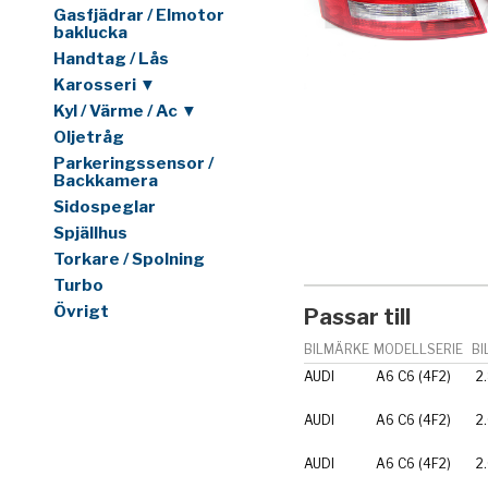
Gasfjädrar / Elmotor
baklucka
Handtag / Lås
Karosseri ▼
Kyl / Värme / Ac ▼
Oljetråg
Parkeringssensor /
Backkamera
Sidospeglar
Spjällhus
Torkare / Spolning
Turbo
Övrigt
Passar till
BILMÄRKE
MODELLSERIE
BI
AUDI
A6 C6 (4F2)
2
AUDI
A6 C6 (4F2)
2
AUDI
A6 C6 (4F2)
2