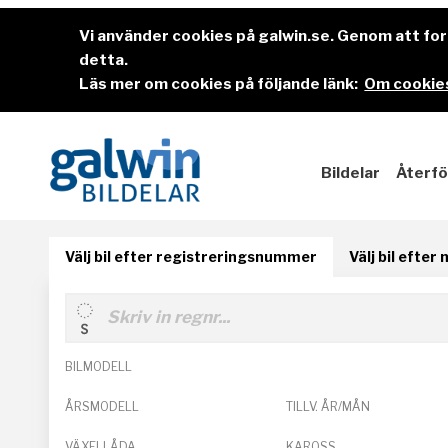
Vi använder cookies på galwin.se. Genom att f
detta.
Läs mer om cookies på följande länk:
Om cookies
Bildelar
Återfö
Välj bil efter registreringsnummer
Välj bil efter
BILMODELL
ÅRSMODELL
TILLV. ÅR/MÅN
VÄXELLÅDA
KAROSS