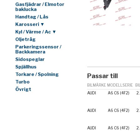
Gasfjädrar / Elmotor
baklucka
Handtag / Lås
Karosseri ▼
Kyl / Värme / Ac ▼
Oljetråg
Parkeringssensor /
Backkamera
Sidospeglar
Spjällhus
Torkare / Spolning
Passar till
Turbo
BILMÄRKE
MODELLSERIE
BI
Övrigt
AUDI
A6 C6 (4F2)
2
AUDI
A6 C6 (4F2)
2
AUDI
A6 C6 (4F2)
2