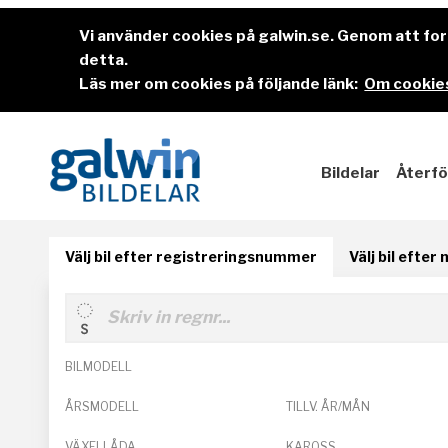
Vi använder cookies på galwin.se. Genom att f
detta.
Läs mer om cookies på följande länk:
Om cookies
Bildelar
Återfö
Välj bil efter registreringsnummer
Välj bil efter
BILMODELL
ÅRSMODELL
TILLV. ÅR/MÅN
VÄXELLÅDA
KAROSS