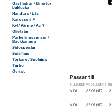
Gasfjädrar / Elmotor
baklucka
Handtag / Lås
Karosseri ▼
Kyl / Värme / Ac ▼
Oljetråg
Parkeringssensor /
Backkamera
Sidospeglar
Spjällhus
Torkare / Spolning
Turbo
Övrigt
Passar till
BILMÄRKE
MODELLSERIE
BI
AUDI
A6 C6 (4F2)
2
AUDI
A6 C6 (4F2)
2