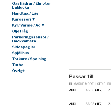
Gasfjädrar / Elmotor
baklucka
Handtag / Lås
Karosseri ▼
Kyl / Värme / Ac ▼
Oljetråg
Parkeringssensor /
Backkamera
Sidospeglar
Spjällhus
Torkare / Spolning
Turbo
Övrigt
Passar till
BILMÄRKE
MODELLSERIE
BI
AUDI
A6 C6 (4F2)
2
AUDI
A6 C6 (4F2)
2