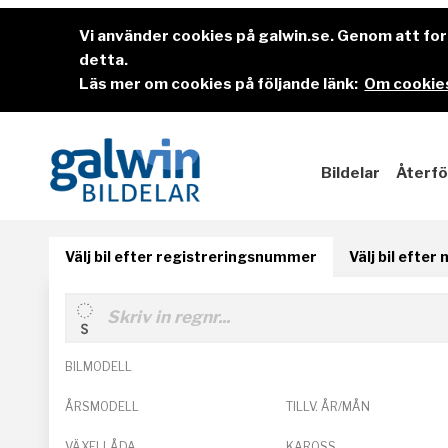
Vi använder cookies på galwin.se. Genom att f
detta.
Läs mer om cookies på följande länk:
Om cookies
Bildelar
Återfö
Välj bil efter registreringsnummer
Välj bil efter
BILMODELL
ÅRSMODELL
TILLV. ÅR/MÅN
VÄXELLÅDA
KAROSS