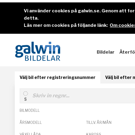
Vi använder cookies på galwin.se. Genom att f
detta.
Läs mer om cookies på följande länk:
Om cookies
Bildelar
Återfö
Välj bil efter registreringsnummer
Välj bil efter
BILMODELL
ÅRSMODELL
TILLV. ÅR/MÅN
VÄXELLÅDA
KAROSS