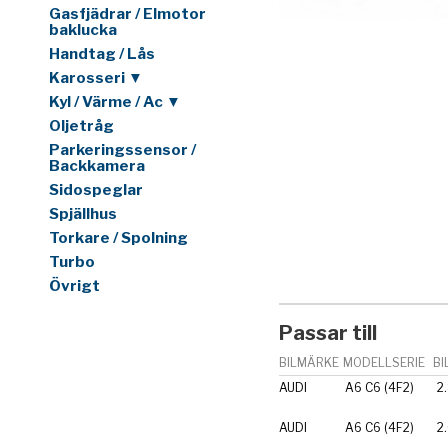
Gasfjädrar / Elmotor
baklucka
Handtag / Lås
Karosseri ▼
Kyl / Värme / Ac ▼
Oljetråg
Parkeringssensor /
Backkamera
Sidospeglar
Spjällhus
Torkare / Spolning
Turbo
Övrigt
Passar till
BILMÄRKE
MODELLSERIE
BI
AUDI
A6 C6 (4F2)
2
AUDI
A6 C6 (4F2)
2