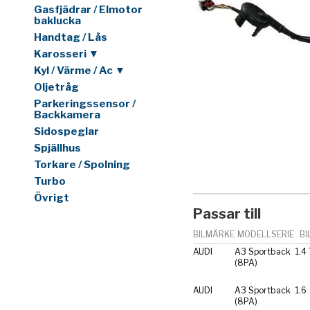
Gasfjädrar / Elmotor
baklucka
Handtag / Lås
Karosseri ▼
Kyl / Värme / Ac ▼
Oljetråg
Parkeringssensor /
Backkamera
Sidospeglar
Spjällhus
Torkare / Spolning
Turbo
Övrigt
Passar till
BILMÄRKE
MODELLSERIE
BI
AUDI
A3 Sportback
1.4
(8PA)
AUDI
A3 Sportback
1.6
(8PA)