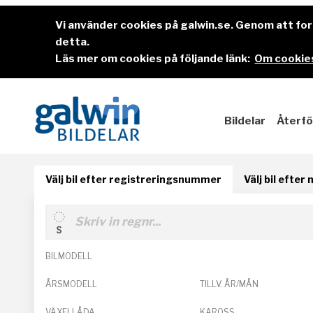
Vi använder cookies på galwin.se. Genom att f
detta.
Läs mer om cookies på följande länk:
Om cookies
Bildelar
Återfö
Välj bil efter registreringsnummer
Välj bil efter
BILMODELL
ÅRSMODELL
TILLV. ÅR/MÅN
VÄXELLÅDA
KAROSS