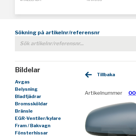
Sökning på artikelnr/referensnr
Bildelar
Tillbaka
Avgas
Belysning
Artikelnummer
00
Bladfjädrar
Bromssköldar
Bränsle
EGR-Ventiler/kylare
Fram / Bakvagn
Fönsterhissar