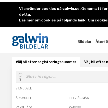
Vi använder cookies på galwin.se. Genom att f
detta.
Läs mer om cookies på följande länk:
Om cookies
Bildelar
Återfö
Välj bil efter registreringsnummer
Välj bil efter
BILMODELL
ÅRSMODELL
TILLV. ÅR/MÅN
VÄXELLÅDA
KAROSS