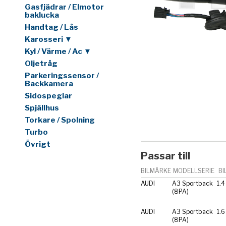
Gasfjädrar / Elmotor
baklucka
Handtag / Lås
Karosseri ▼
Kyl / Värme / Ac ▼
Oljetråg
Parkeringssensor /
Backkamera
Sidospeglar
Spjällhus
Torkare / Spolning
Turbo
Övrigt
Passar till
BILMÄRKE
MODELLSERIE
BI
AUDI
A3 Sportback
1.4
(8PA)
AUDI
A3 Sportback
1.6
(8PA)