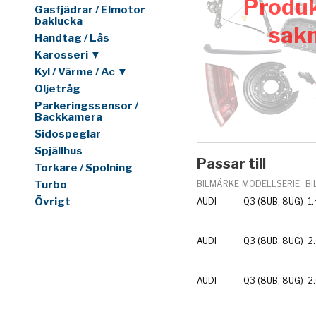
Produk
Gasfjädrar / Elmotor
baklucka
sak
Handtag / Lås
Karosseri ▼
Kyl / Värme / Ac ▼
Oljetråg
Parkeringssensor /
Backkamera
Sidospeglar
Spjällhus
Passar till
Torkare / Spolning
Turbo
BILMÄRKE
MODELLSERIE
BI
Övrigt
AUDI
Q3 (8UB, 8UG)
1.
AUDI
Q3 (8UB, 8UG)
2
AUDI
Q3 (8UB, 8UG)
2