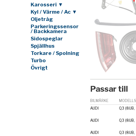
Karosseri ▼
Kyl / Värme / Ac ▼
Oljetråg
Parkeringssensor
/ Backkamera
Sidospeglar
Spjällhus
Torkare / Spolning
Turbo
Övrigt
Passar till
BILMÄRKE
MODELLS
AUDI
Q3 (8UB,
AUDI
Q3 (8UB,
AUDI
Q3 (8UB,