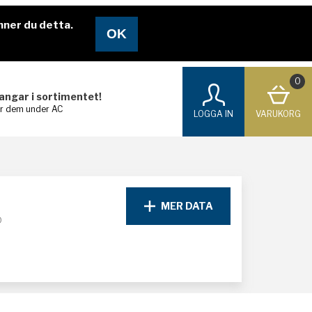
nner du detta.
0
langar i sortimentet!
ar dem under AC
LOGGA IN
VARUKORG
MER DATA
D