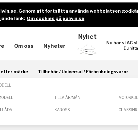
alwin.se. Genom att fortsätta använda webbplatsen godkä
jande länk:
Om cookies på galwin.se
Nyhet
Nu har vi AC s
re
Om oss
Nyheter
Du hitt
il efter märke
Tillbehör / Universal / Förbrukningsvaror
ODELL
MODELL
TILLV. ÅR/MÅN
MOTORKO
ELLÅDA
KAROSS
CHASSINR