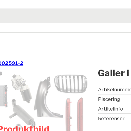
002591-2
Galler 
Artikelnumm
Placering
Artikelinfo
Referensnr
Produktbild