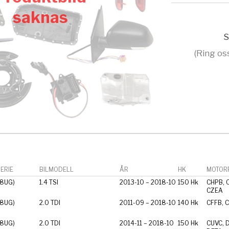
saknas
S
(Ring os
ERIE
BILMODELL
ÅR
HK
MOTORF
 8UG)
1.4 TSI
2013-10 – 2018-10
150 Hk
CHPB, 
CZEA
 8UG)
2.0 TDI
2011-09 – 2018-10
140 Hk
CFFB, 
 8UG)
2.0 TDI
2014-11 – 2018-10
150 Hk
CUVC, 