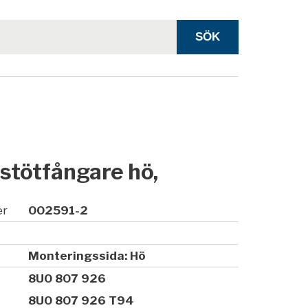
i stötfångare hö,
er
002591-2
Monteringssida: Hö
8U0 807 926
8U0 807 926 T94