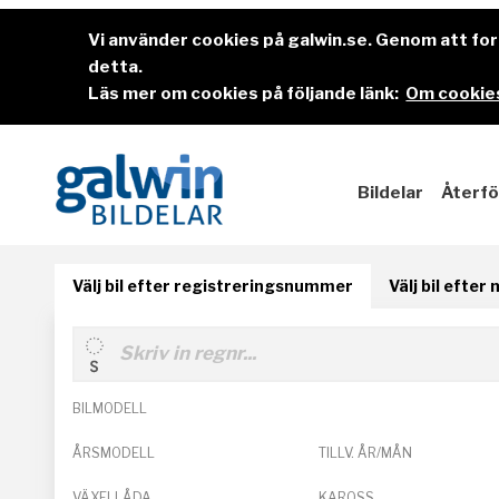
Vi använder cookies på galwin.se. Genom att f
detta.
Läs mer om cookies på följande länk:
Om cookies
Bildelar
Återfö
Välj bil efter registreringsnummer
Välj bil efter
BILMODELL
ÅRSMODELL
TILLV. ÅR/MÅN
VÄXELLÅDA
KAROSS