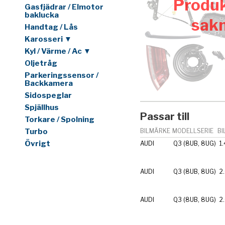
Produk
Gasfjädrar / Elmotor
baklucka
sak
Handtag / Lås
Karosseri ▼
Kyl / Värme / Ac ▼
Oljetråg
Parkeringssensor /
Backkamera
Sidospeglar
Spjällhus
Passar till
Torkare / Spolning
Turbo
BILMÄRKE
MODELLSERIE
BI
Övrigt
AUDI
Q3 (8UB, 8UG)
1.
AUDI
Q3 (8UB, 8UG)
2
AUDI
Q3 (8UB, 8UG)
2