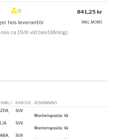
841,25 kr
ager hos leverantör
INKL.MOMS
 oss ca 19/8 vid beställning)
AMILJ
KAROSS
BENÄMNING
CZDA,
SUV
Monteringssida: Vä
CLJA
SUV
Monteringssida: Vä
DBBA,
SUV