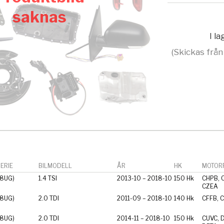
saknas
I l
(Skickas från
ERIE
BILMODELL
ÅR
HK
MOTORF
 8UG)
1.4 TSI
2013-10 – 2018-10
150 Hk
CHPB, 
CZEA
 8UG)
2.0 TDI
2011-09 – 2018-10
140 Hk
CFFB, 
 8UG)
2.0 TDI
2014-11 – 2018-10
150 Hk
CUVC, 