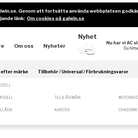
alwin.se. Genom att fortsätta använda webbplatsen godkä
jande länk:
Om cookies på galwin.se
Nyhet
Nu har vi AC s
re
Om oss
Nyheter
Du hitt
il efter märke
Tillbehör / Universal / Förbrukningsvaror
ODELL
MODELL
TILLV. ÅR/MÅN
MOTORKO
ELLÅDA
KAROSS
CHASSINR