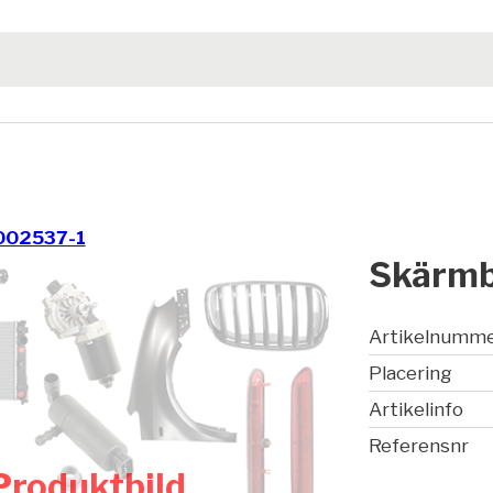
002537-1
Skärmb
Artikelnumm
Placering
Artikelinfo
Referensnr
Produktbild