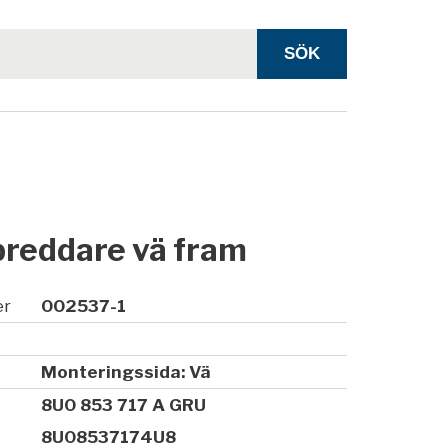
reddare vä fram
er
002537-1
Monteringssida: Vä
8U0 853 717 A GRU
8U08537174U8