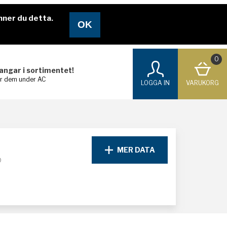
nner du detta.
0
langar i sortimentet!
ar dem under AC
LOGGA IN
VARUKORG
MER DATA
D