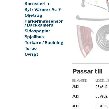
Karosseri ▼
Kyl / Värme / Ac ▼
Oljetråg
Parkeringssensor
/ Backkamera
Sidospeglar
Spjällhus
Torkare / Spolning
Turbo
Övrigt
Passar till
BILMÄRKE
MODELLS
AUDI
Q3 (8UB,
AUDI
Q3 (8UB,
AUDI
Q3 (8UB,